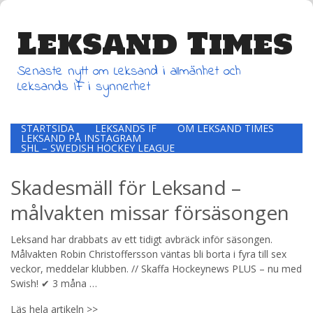
Leksand Times
Senaste nytt om Leksand i allmänhet och
Leksands IF i synnerhet
STARTSIDA
LEKSANDS IF
OM LEKSAND TIMES
LEKSAND PÅ INSTAGRAM
SHL – SWEDISH HOCKEY LEAGUE
Skadesmäll för Leksand –
målvakten missar försäsongen
Leksand har drabbats av ett tidigt avbräck inför säsongen.
Målvakten Robin Christoffersson väntas bli borta i fyra till sex
veckor, meddelar klubben. // Skaffa Hockeynews PLUS – nu med
Swish! ✔ 3 måna …
Läs hela artikeln >>