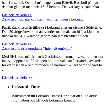
herr i baseboll. Och på måndagen vann Rättvik Baseboll på nytt –
den här gången med hela 15–5 hemma. Det var lagets sjätte raka …
Läs hela artikeln >>
Zackrisson om återkomsten – och framtiden i Leksand
Patrik Zackrisson är tillbaka i Leksand efter en säsong i Södertälje.
Den 39-årige forwarden återvänder med målet att hjälpa klubben
tillbaka till SHL – samtidigt som han inte utesluter att den …
Läs hela artikeln >>
Zackrissons sista uppdrag? "Inte helt omöjligt"
Med SHL som mål är Patrik Zackrisson hemma i Leksand. I en stor
intervju öppnar nu 39-åringen upp om valet att återvända, avskedet
för ett år sedan – och framtiden på karriären. – Det beror på vart fö
…
Läs hela artikeln >>
Leksand Times
Välkommen till Leksand Times! Här hittar du alltid aktuell
information om LIF och Leksands kommun.