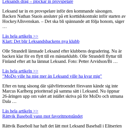
Leksands drag – plockar in provspelare
Leksand tar in en provspelare inför den kommande säsongen.
Backen Nathan Staois ansluter på ett korttidskontrakt inför starten av
HockeyAllsvenskan. – Det ska bli spännande att följa honom, säger
…
Läs hela artikeln >>
Klart: Det blir Leksandsbackens nya klubb
Olle Strandell lämnade Leksand efter klubbens degradering. Nu är
backen klar för en flytt till en mästarklubb. Olle Strandell flyttar till
Finland efter att ha lämnat Leksand. Foto: Petter Arvidson/Bi …
Läs hela artikeln >>
"MoDo ville ha mig mer än Leksand ville ha kvar mig"
Efter en tung säsong där självförtroendet försvann kände sig inte
Marcus Karlberg prioriterad på samma sätt i Leksand. Nu öppnar
26-åringen upp om valet att istället skriva på för MoDo och utmana
Dala …
Läs hela artikeln >>
Rättvik Baseboll vann mot favoritmotståndet
Rättvik Baseboll har haft det lätt mot Leksand Baseball i Elitserien