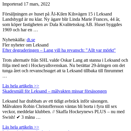
Importerad
17 mars, 2022
Försäljningen av huset på Ål-Kilen Kilsvägen 15 i Leksand
Landsbygd är nu klar. Ny ägare blir Linda Marie Frances, 44 år,
som köper fastigheten av Dala Kvalitetsskog AB. Huset byggdes
1969 och har en …
Nyhetskälla:
dt.se
Fler nyheter om Leksand
Efter degraderingen – Lang vill ha revansch: "Allt var mörkt"
Trots alternativ från SHL valde Oskar Lang att stanna i Leksand och
följa med ned i Hockeyallsvenskan. Nu berättar 29-åringen om det
tunga året och revanschsuget att ta Leksand tillbaka till finrummet
…
Läs hela artikeln >>
Skadesmäll för Leksand – målvakten missar försäsongen
Leksand har drabbats av ett tidigt avbräck inför säsongen.
Målvakten Robin Christoffersson väntas bli borta i fyra till sex
veckor, meddelar klubben. // Skaffa Hockeynews PLUS – nu med
Swish! ✔ 3 måna …
Läs hela artikeln >>