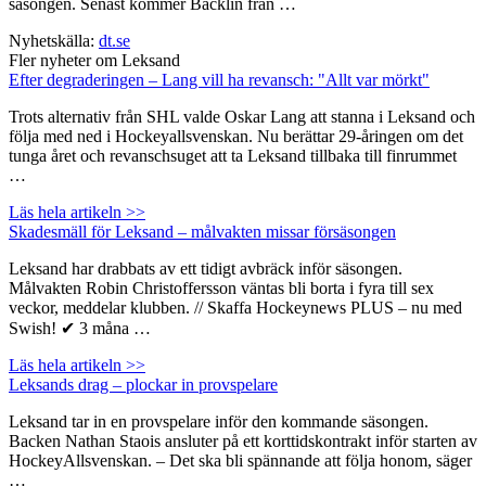
säsongen. Senast kommer Bäcklin från …
Nyhetskälla:
dt.se
Fler nyheter om Leksand
Efter degraderingen – Lang vill ha revansch: "Allt var mörkt"
Trots alternativ från SHL valde Oskar Lang att stanna i Leksand och
följa med ned i Hockeyallsvenskan. Nu berättar 29-åringen om det
tunga året och revanschsuget att ta Leksand tillbaka till finrummet
…
Läs hela artikeln >>
Skadesmäll för Leksand – målvakten missar försäsongen
Leksand har drabbats av ett tidigt avbräck inför säsongen.
Målvakten Robin Christoffersson väntas bli borta i fyra till sex
veckor, meddelar klubben. // Skaffa Hockeynews PLUS – nu med
Swish! ✔ 3 måna …
Läs hela artikeln >>
Leksands drag – plockar in provspelare
Leksand tar in en provspelare inför den kommande säsongen.
Backen Nathan Staois ansluter på ett korttidskontrakt inför starten av
HockeyAllsvenskan. – Det ska bli spännande att följa honom, säger
…