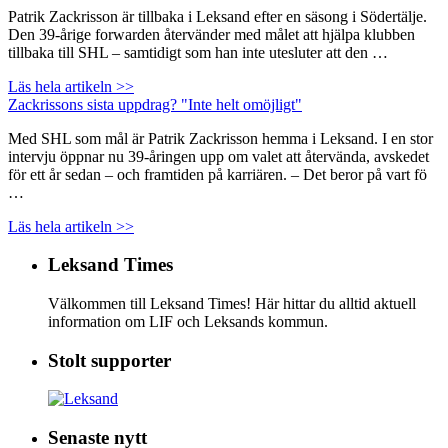
Patrik Zackrisson är tillbaka i Leksand efter en säsong i Södertälje.
Den 39-årige forwarden återvänder med målet att hjälpa klubben
tillbaka till SHL – samtidigt som han inte utesluter att den …
Läs hela artikeln >>
Zackrissons sista uppdrag? "Inte helt omöjligt"
Med SHL som mål är Patrik Zackrisson hemma i Leksand. I en stor
intervju öppnar nu 39-åringen upp om valet att återvända, avskedet
för ett år sedan – och framtiden på karriären. – Det beror på vart fö
…
Läs hela artikeln >>
Leksand Times
Välkommen till Leksand Times! Här hittar du alltid aktuell
information om LIF och Leksands kommun.
Stolt supporter
Senaste nytt