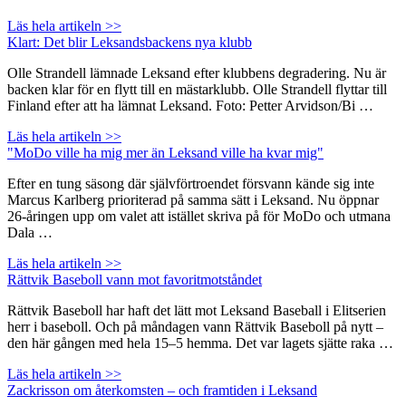
Läs hela artikeln >>
Klart: Det blir Leksandsbackens nya klubb
Olle Strandell lämnade Leksand efter klubbens degradering. Nu är
backen klar för en flytt till en mästarklubb. Olle Strandell flyttar till
Finland efter att ha lämnat Leksand. Foto: Petter Arvidson/Bi …
Läs hela artikeln >>
"MoDo ville ha mig mer än Leksand ville ha kvar mig"
Efter en tung säsong där självförtroendet försvann kände sig inte
Marcus Karlberg prioriterad på samma sätt i Leksand. Nu öppnar
26-åringen upp om valet att istället skriva på för MoDo och utmana
Dala …
Läs hela artikeln >>
Rättvik Baseboll vann mot favoritmotståndet
Rättvik Baseboll har haft det lätt mot Leksand Baseball i Elitserien
herr i baseboll. Och på måndagen vann Rättvik Baseboll på nytt –
den här gången med hela 15–5 hemma. Det var lagets sjätte raka …
Läs hela artikeln >>
Zackrisson om återkomsten – och framtiden i Leksand