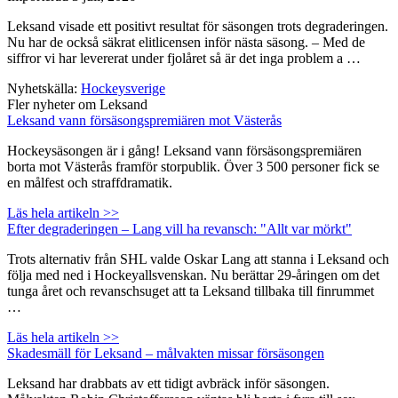
Leksand visade ett positivt resultat för säsongen trots degraderingen.
Nu har de också säkrat elitlicensen inför nästa säsong. – Med de
siffror vi har levererat under fjolåret så är det inga problem a …
Nyhetskälla:
Hockeysverige
Fler nyheter om Leksand
Leksand vann försäsongspremiären mot Västerås
Hockeysäsongen är i gång! Leksand vann försäsongspremiären
borta mot Västerås framför storpublik. Över 3 500 personer fick se
en målfest och straffdramatik.
Läs hela artikeln >>
Efter degraderingen – Lang vill ha revansch: "Allt var mörkt"
Trots alternativ från SHL valde Oskar Lang att stanna i Leksand och
följa med ned i Hockeyallsvenskan. Nu berättar 29-åringen om det
tunga året och revanschsuget att ta Leksand tillbaka till finrummet
…
Läs hela artikeln >>
Skadesmäll för Leksand – målvakten missar försäsongen
Leksand har drabbats av ett tidigt avbräck inför säsongen.