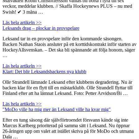
Målvakten Robin Christoffersson väntas bli borta i fyra till sex
veckor, meddelar klubben. // Skaffa Hockeynews PLUS – nu med
Swish! ✔ 3 måna …
Läs hela artikeln >>
Leksands drag – plockar in provspelare
Leksand tar in en provspelare inför den kommande säsongen.
Backen Nathan Staois ansluter på ett korttidskontrakt inför starten av
HockeyAllsvenskan. – Det ska bli spännande att följa honom, säger
…
Läs hela artikeln >>
Klart: Det blir Leksandsbackens nya klubb
Olle Strandell lämnade Leksand efter klubbens degradering. Nu är
backen klar för en flytt till en mästarklubb. Olle Strandell flyttar till
Finland efter att ha lämnat Leksand. Foto: Petter Arvidson/Bi …
Läs hela artikeln >>
"MoDo ville ha mig mer än Leksand ville ha kvar mig"
Efter en tung säsong där självförtroendet försvann kände sig inte
Marcus Karlberg prioriterad på samma sätt i Leksand. Nu öppnar
26-åringen upp om valet att istället skriva på för MoDo och utmana
Dala …