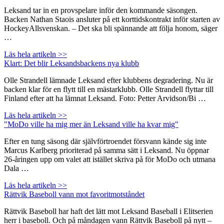
Leksand tar in en provspelare inför den kommande säsongen.
Backen Nathan Staois ansluter på ett korttidskontrakt inför starten av
HockeyAllsvenskan. – Det ska bli spännande att följa honom, säger
…
Läs hela artikeln >>
Klart: Det blir Leksandsbackens nya klubb
Olle Strandell lämnade Leksand efter klubbens degradering. Nu är
backen klar för en flytt till en mästarklubb. Olle Strandell flyttar till
Finland efter att ha lämnat Leksand. Foto: Petter Arvidson/Bi …
Läs hela artikeln >>
"MoDo ville ha mig mer än Leksand ville ha kvar mig"
Efter en tung säsong där självförtroendet försvann kände sig inte
Marcus Karlberg prioriterad på samma sätt i Leksand. Nu öppnar
26-åringen upp om valet att istället skriva på för MoDo och utmana
Dala …
Läs hela artikeln >>
Rättvik Baseboll vann mot favoritmotståndet
Rättvik Baseboll har haft det lätt mot Leksand Baseball i Elitserien
herr i baseboll. Och på måndagen vann Rättvik Baseboll på nytt –