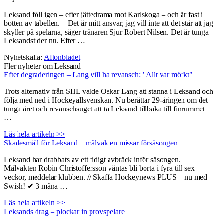
Leksand föll igen – efter jättedrama mot Karlskoga – och är fast i
botten av tabellen. – Det är mitt ansvar, jag vill inte att det står att jag
skyller på spelarna, säger tränaren Sjur Robert Nilsen. Det är tunga
Leksandstider nu. Efter …
Nyhetskälla:
Aftonbladet
Fler nyheter om Leksand
Efter degraderingen – Lang vill ha revansch: "Allt var mörkt"
Trots alternativ från SHL valde Oskar Lang att stanna i Leksand och
följa med ned i Hockeyallsvenskan. Nu berättar 29-åringen om det
tunga året och revanschsuget att ta Leksand tillbaka till finrummet
…
Läs hela artikeln >>
Skadesmäll för Leksand – målvakten missar försäsongen
Leksand har drabbats av ett tidigt avbräck inför säsongen.
Målvakten Robin Christoffersson väntas bli borta i fyra till sex
veckor, meddelar klubben. // Skaffa Hockeynews PLUS – nu med
Swish! ✔ 3 måna …
Läs hela artikeln >>
Leksands drag – plockar in provspelare