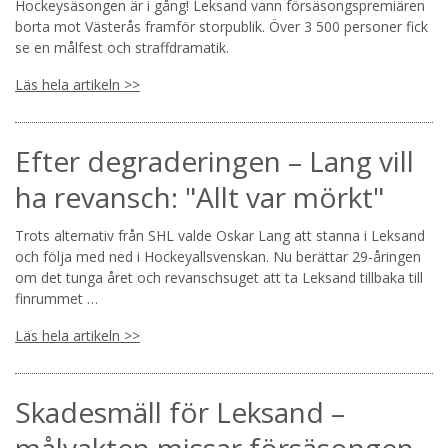
Hockeysäsongen är i gång! Leksand vann försäsongspremiären
borta mot Västerås framför storpublik. Över 3 500 personer fick
se en målfest och straffdramatik.
Läs hela artikeln >>
Efter degraderingen – Lang vill
ha revansch: "Allt var mörkt"
Trots alternativ från SHL valde Oskar Lang att stanna i Leksand
och följa med ned i Hockeyallsvenskan. Nu berättar 29-åringen
om det tunga året och revanschsuget att ta Leksand tillbaka till
finrummet …
Läs hela artikeln >>
Skadesmäll för Leksand –
målvakten missar försäsongen