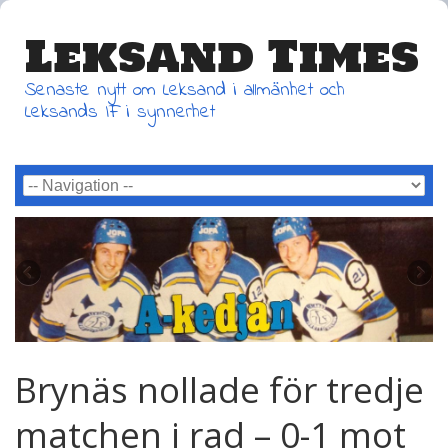
Leksand Times
Senaste nytt om Leksand i allmänhet och
Leksands IF i synnerhet
Brynäs nollade för tredje
matchen i rad – 0-1 mot