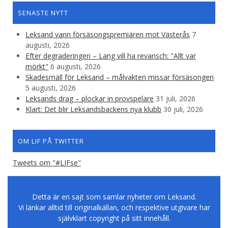
SENASTE NYTT
Leksand vann försäsongspremiären mot Västerås
7
augusti, 2026
Efter degraderingen – Lang vill ha revansch: "Allt var
mörkt"
6 augusti, 2026
Skadesmäll för Leksand – målvakten missar försäsongen
5 augusti, 2026
Leksands drag – plockar in provspelare
31 juli, 2026
Klart: Det blir Leksandsbackens nya klubb
30 juli, 2026
OM LIF PÅ TWITTER
Tweets om "#LIFse"
Detta är en sajt som samlar nyheter om Leksand.
Vi länkar alltid till originalkällan, och respektive utgivare har
självklart copyright på sitt innehåll.