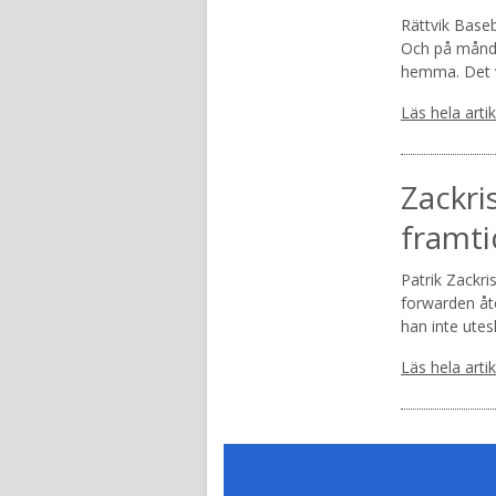
Rättvik Baseb
Och på månda
hemma. Det v
Läs hela arti
Zackri
framti
Patrik Zackri
forwarden åte
han inte utes
Läs hela arti