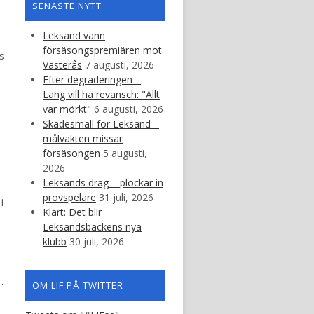
SENASTE NYTT
Leksand vann
försäsongspremiären mot
s
Västerås
7 augusti, 2026
Efter degraderingen –
Lang vill ha revansch: "Allt
var mörkt"
6 augusti, 2026
Skadesmäll för Leksand –
målvakten missar
försäsongen
5 augusti,
2026
Leksands drag – plockar in
provspelare
31 juli, 2026
i
Klart: Det blir
Leksandsbackens nya
klubb
30 juli, 2026
OM LIF PÅ TWITTER