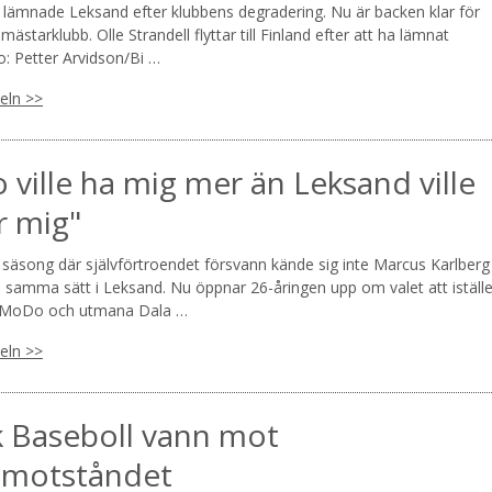
l lämnade Leksand efter klubbens degradering. Nu är backen klar för
en mästarklubb. Olle Strandell flyttar till Finland efter att ha lämnat
o: Petter Arvidson/Bi …
keln >>
ville ha mig mer än Leksand ville
r mig"
 säsong där självförtroendet försvann kände sig inte Marcus Karlberg
å samma sätt i Leksand. Nu öppnar 26-åringen upp om valet att iställe
r MoDo och utmana Dala …
keln >>
k Baseboll vann mot
tmotståndet