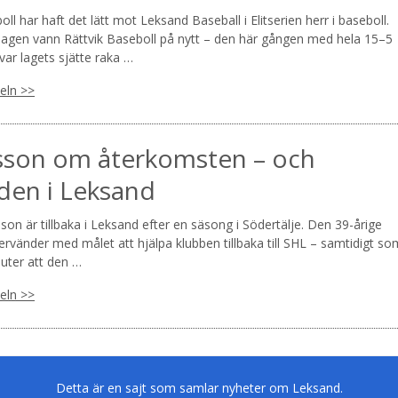
oll har haft det lätt mot Leksand Baseball i Elitserien herr i baseboll.
gen vann Rättvik Baseboll på nytt – den här gången med hela 15–5
ar lagets sjätte raka …
keln >>
sson om återkomsten – och
den i Leksand
sson är tillbaka i Leksand efter en säsong i Södertälje. Den 39-årige
rvänder med målet att hjälpa klubben tillbaka till SHL – samtidigt so
luter att den …
keln >>
Detta är en sajt som samlar nyheter om Leksand.