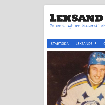
Leksand
Senaste nytt om Leksand i al
STARTSIDA
LEKSANDS IF