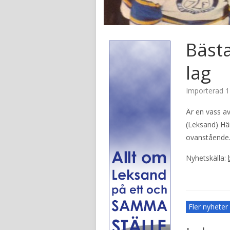
Bästa
lag
Importerad
1
Är en vass av
(Leksand) Här
ovanstående.
Nyhetskälla:
Fler nyhete