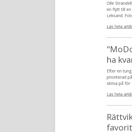
Olle Strandel
en flytt till 
Leksand. Fot
Läs hela arti
"MoDo 
ha kva
Efter en tung
prioriterad p
skriva på fö
Läs hela arti
Rättvi
favori