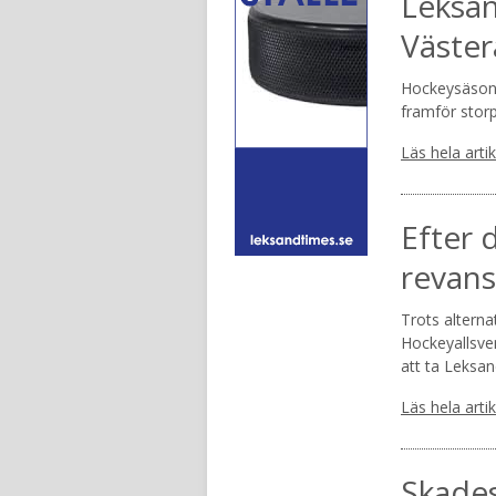
Leksa
Väster
Hockeysäsong
framför storp
Läs hela arti
Efter 
revans
Trots alterna
Hockeyallsve
att ta Leksan
Läs hela arti
Skades