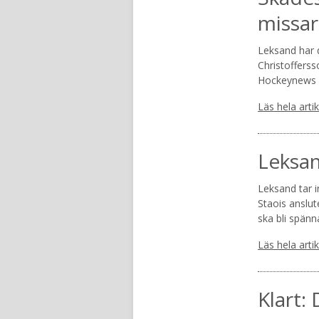
missar
Leksand har d
Christoffersso
Hockeynews 
Läs hela arti
Leksan
Leksand tar 
Staois anslut
ska bli spän
Läs hela arti
Klart: