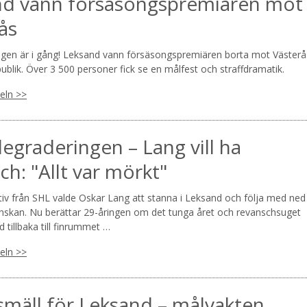
nd vann försäsongspremiären mot
ås
en är i gång! Leksand vann försäsongspremiären borta mot Västerå
ublik. Över 3 500 personer fick se en målfest och straffdramatik.
keln >>
degraderingen – Lang vill ha
ch: "Allt var mörkt"
tiv från SHL valde Oskar Lang att stanna i Leksand och följa med ned 
nskan. Nu berättar 29-åringen om det tunga året och revanschsuget
d tillbaka till finrummet …
keln >>
mäll för Leksand – målvakten