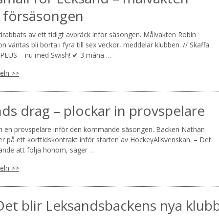
 försäsongen
rabbats av ett tidigt avbräck inför säsongen. Målvakten Robin
n väntas bli borta i fyra till sex veckor, meddelar klubben. // Skaffa
PLUS – nu med Swish! ✔ 3 måna …
keln >>
ds drag – plockar in provspelare
in en provspelare inför den kommande säsongen. Backen Nathan
er på ett korttidskontrakt inför starten av HockeyAllsvenskan. – Det
nande att följa honom, säger …
keln >>
 Det blir Leksandsbackens nya klub