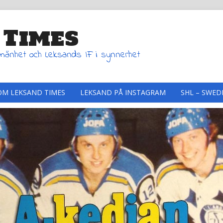
 Times
lmänhet och Leksands IF i synnerhet
OM LEKSAND TIMES
LEKSAND PÅ INSTAGRAM
SHL – SWED