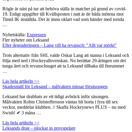
Rögle är näst på tur att behöva ställa in matcher på grund av covid-
19. Enligt uppgifter till Kvällsposten i natt är de båda mötena mot
Timrå IK inställda. Det är ännu oklart vad som händer med torsda
…
Nyhetskälla:
Expressen
Fler nyheter om Leksand
Efter degraderingen – Lang vill ha revansch: "Allt var mörkt"
Trots alternativ från SHL valde Oskar Lang att stanna i Leksand och
följa med ned i Hockeyallsvenskan. Nu berättar 29-åringen om det
tunga året och revanschsuget att ta Leksand tillbaka till finrummet
…
Läs hela artikeln >>
Skadesmäll för Leksand – målvakten missar försäsongen
Leksand har drabbats av ett tidigt avbräck inför säsongen.
Målvakten Robin Christoffersson väntas bli borta i fyra till sex
veckor, meddelar klubben. // Skaffa Hockeynews PLUS – nu med
Swish! ✔ 3 måna …
Läs hela artikeln >>
Leksands drag – plockar in provspelare