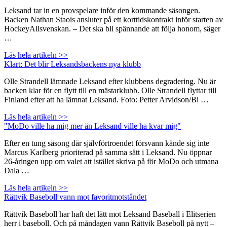
Leksand tar in en provspelare inför den kommande säsongen.
Backen Nathan Staois ansluter på ett korttidskontrakt inför starten av
HockeyAllsvenskan. – Det ska bli spännande att följa honom, säger
…
Läs hela artikeln >>
Klart: Det blir Leksandsbackens nya klubb
Olle Strandell lämnade Leksand efter klubbens degradering. Nu är
backen klar för en flytt till en mästarklubb. Olle Strandell flyttar till
Finland efter att ha lämnat Leksand. Foto: Petter Arvidson/Bi …
Läs hela artikeln >>
"MoDo ville ha mig mer än Leksand ville ha kvar mig"
Efter en tung säsong där självförtroendet försvann kände sig inte
Marcus Karlberg prioriterad på samma sätt i Leksand. Nu öppnar
26-åringen upp om valet att istället skriva på för MoDo och utmana
Dala …
Läs hela artikeln >>
Rättvik Baseboll vann mot favoritmotståndet
Rättvik Baseboll har haft det lätt mot Leksand Baseball i Elitserien
herr i baseboll. Och på måndagen vann Rättvik Baseboll på nytt –