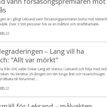
nd vann försäsongspremiären mot
ås
en är i gång! Leksand vann försäsongspremiären borta mot Västerå
ublik. Över 3 500 personer fick se en målfest och straffdramatik.
keln >>
degraderingen – Lang vill ha
ch: "Allt var mörkt"
tiv från SHL valde Oskar Lang att stanna i Leksand och följa med ned 
nskan. Nu berättar 29-åringen om det tunga året och revanschsuget
d tillbaka till finrummet …
keln >>
mäll för Leksand – målvakten