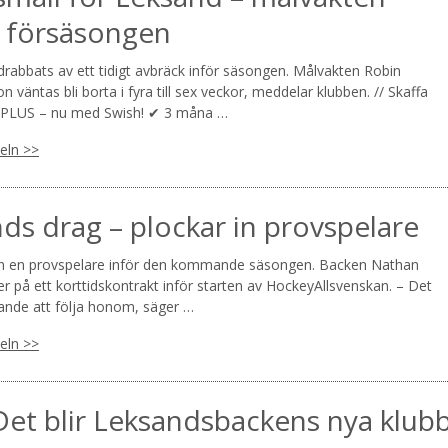
 försäsongen
rabbats av ett tidigt avbräck inför säsongen. Målvakten Robin
n väntas bli borta i fyra till sex veckor, meddelar klubben. // Skaffa
PLUS – nu med Swish! ✔ 3 måna …
keln >>
ds drag – plockar in provspelare
in en provspelare inför den kommande säsongen. Backen Nathan
er på ett korttidskontrakt inför starten av HockeyAllsvenskan. – Det
nande att följa honom, säger …
keln >>
 Det blir Leksandsbackens nya klub