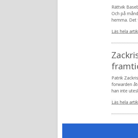
Rättvik Baseb
Och på månda
hemma. Det v
Läs hela arti
Zackri
framti
Patrik Zackri
forwarden åte
han inte utes
Läs hela arti