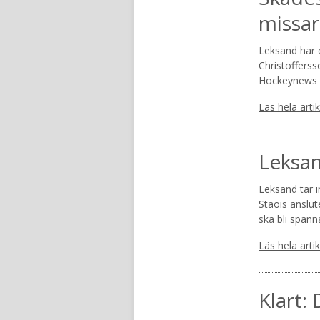
missar
Leksand har d
Christoffersso
Hockeynews 
Läs hela arti
Leksan
Leksand tar 
Staois anslut
ska bli spän
Läs hela arti
Klart: