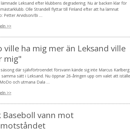
l lämnade Leksand efter klubbens degradering. Nu är backen klar för
en mästarklubb. Olle Strandell flyttar till Finland efter att ha lämnat
o: Petter Arvidson/Bi …
keln >>
ville ha mig mer än Leksand ville
r mig"
 säsong där självförtroendet försvann kände sig inte Marcus Karlberg
å samma sätt i Leksand. Nu öppnar 26-åringen upp om valet att iställe
r MoDo och utmana Dala …
keln >>
k Baseboll vann mot
tmotståndet