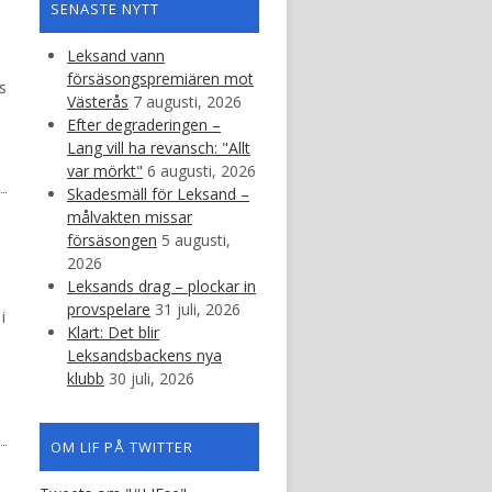
SENASTE NYTT
Leksand vann
försäsongspremiären mot
s
Västerås
7 augusti, 2026
Efter degraderingen –
Lang vill ha revansch: "Allt
var mörkt"
6 augusti, 2026
Skadesmäll för Leksand –
målvakten missar
försäsongen
5 augusti,
2026
Leksands drag – plockar in
provspelare
31 juli, 2026
i
Klart: Det blir
Leksandsbackens nya
klubb
30 juli, 2026
OM LIF PÅ TWITTER