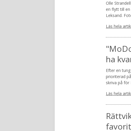
Olle Strandel
en flytt till 
Leksand. Fot
Läs hela arti
"MoDo 
ha kva
Efter en tung
prioriterad p
skriva på fö
Läs hela arti
Rättvi
favori