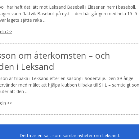
oll har haft det lätt mot Leksand Baseball i Elitserien herr i baseboll.
gen vann Rättvik Baseboll på nytt – den här gången med hela 15–5
ar lagets sjätte raka …
keln >>
sson om återkomsten – och
den i Leksand
sson är tillbaka i Leksand efter en säsong i Södertälje. Den 39-årige
rvänder med målet att hjälpa klubben tillbaka till SHL – samtidigt so
luter att den …
keln >>
Detta är en sajt som samlar nyheter om Leksand.