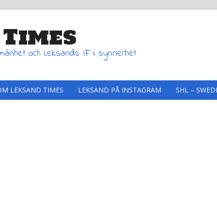
 Times
lmänhet och Leksands IF i synnerhet
OM LEKSAND TIMES
LEKSAND PÅ INSTAGRAM
SHL – SWED