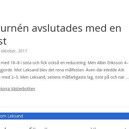
turnén avslutades med en
st
 oktober, 2017
med 18–8 i sista och fick också en reducering. Men Albin Eriksson 4–
vgjorde. Mot Leksand blev det rena målfesten. Även där inledde AIK
e med 2–0. Men Leksand, seriens målfarligaste lag, öste på och när …
Norra Västerbotten
r om Leksand