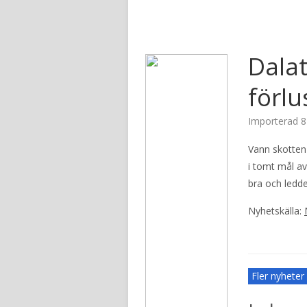
Dala
förlu
Importerad
8
Vann skotten 
i tomt mål a
bra och ledd
Nyhetskälla:
Fler nyhete