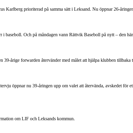
rcus Karlberg prioriterad på samma sätt i Leksand. Nu öppnar 26-åring
 herr i baseboll. Och på måndagen vann Rättvik Baseboll på nytt – den 
Den 39-årige forwarden återvänder med målet att hjälpa klubben tillbaka 
rvju öppnar nu 39-åringen upp om valet att återvända, avskedet för ett
nformation om LIF och Leksands kommun.