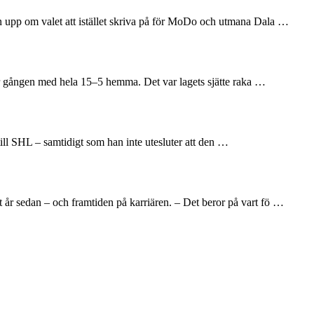
en upp om valet att istället skriva på för MoDo och utmana Dala …
här gången med hela 15–5 hemma. Det var lagets sjätte raka …
till SHL – samtidigt som han inte utesluter att den …
 år sedan – och framtiden på karriären. – Det beror på vart fö …