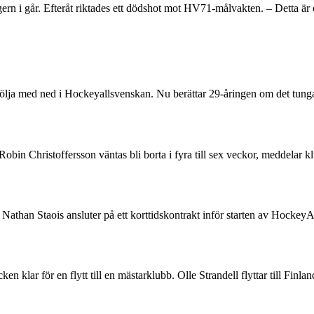
 i går. Efteråt riktades ett dödshot mot HV71-målvakten. – Detta är et
följa med ned i Hockeyallsvenskan. Nu berättar 29-åringen om det tunga 
n Robin Christoffersson väntas bli borta i fyra till sex veckor, medd
than Staois ansluter på ett korttidskontrakt inför starten av HockeyA
 klar för en flytt till en mästarklubb. Olle Strandell flyttar till Finl