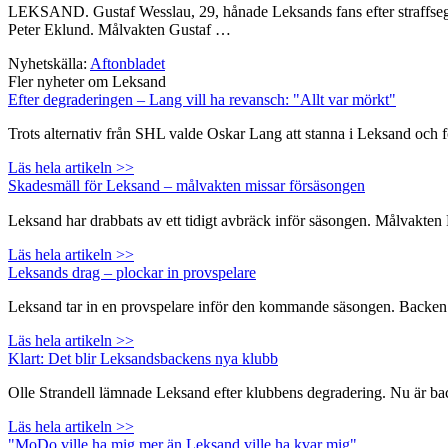
LEKSAND. Gustaf Wesslau, 29, hånade Leksands fans efter straffsegern
Peter Eklund. Målvakten Gustaf …
Nyhetskälla:
Aftonbladet
Fler nyheter om Leksand
Efter degraderingen – Lang vill ha revansch: "Allt var mörkt"
Trots alternativ från SHL valde Oskar Lang att stanna i Leksand och 
Läs hela artikeln >>
Skadesmäll för Leksand – målvakten missar försäsongen
Leksand har drabbats av ett tidigt avbräck inför säsongen. Målvakte
Läs hela artikeln >>
Leksands drag – plockar in provspelare
Leksand tar in en provspelare inför den kommande säsongen. Backen Na
Läs hela artikeln >>
Klart: Det blir Leksandsbackens nya klubb
Olle Strandell lämnade Leksand efter klubbens degradering. Nu är backen
Läs hela artikeln >>
"MoDo ville ha mig mer än Leksand ville ha kvar mig"