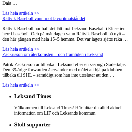
Dala …
Läs hela artikeln >>
Rättvik Baseboll vann mot favoritmotståndet
Rättvik Baseboll har haft det lätt mot Leksand Baseball i Elitserien
herr i baseboll. Och på måndagen vann Rättvik Baseboll på nytt –
den här gången med hela 15–5 hemma. Det var lagets sjätte raka …
Läs hela artikeln >>
Zackrisson om återkomsten – och framtiden i Leksand
Patrik Zackrisson är tillbaka i Leksand efter en säsong i Södertälje.
Den 39-årige forwarden återvänder med målet att hjälpa klubben
tillbaka till SHL – samtidigt som han inte utesluter att den …
Läs hela artikeln >>
Leksand Times
Välkommen till Leksand Times! Här hittar du alltid aktuell
information om LIF och Leksands kommun.
Stolt supporter