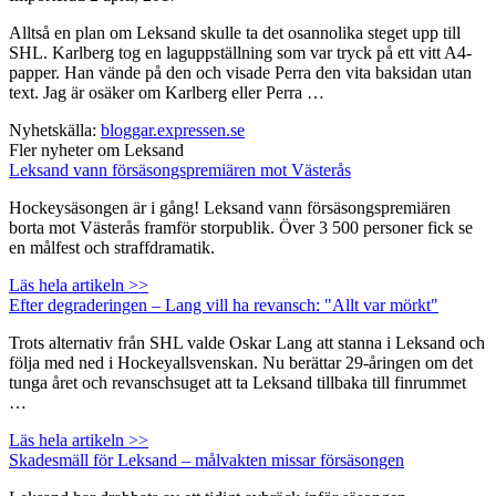
Alltså en plan om Leksand skulle ta det osannolika steget upp till
SHL. Karlberg tog en laguppställning som var tryck på ett vitt A4-
papper. Han vände på den och visade Perra den vita baksidan utan
text. Jag är osäker om Karlberg eller Perra …
Nyhetskälla:
bloggar.expressen.se
Fler nyheter om Leksand
Leksand vann försäsongspremiären mot Västerås
Hockeysäsongen är i gång! Leksand vann försäsongspremiären
borta mot Västerås framför storpublik. Över 3 500 personer fick se
en målfest och straffdramatik.
Läs hela artikeln >>
Efter degraderingen – Lang vill ha revansch: "Allt var mörkt"
Trots alternativ från SHL valde Oskar Lang att stanna i Leksand och
följa med ned i Hockeyallsvenskan. Nu berättar 29-åringen om det
tunga året och revanschsuget att ta Leksand tillbaka till finrummet
…
Läs hela artikeln >>
Skadesmäll för Leksand – målvakten missar försäsongen