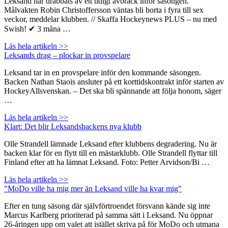
Leksand har drabbats av ett tidigt avbräck inför säsongen.
Målvakten Robin Christoffersson väntas bli borta i fyra till sex
veckor, meddelar klubben. // Skaffa Hockeynews PLUS – nu med
Swish! ✔ 3 måna …
Läs hela artikeln >>
Leksands drag – plockar in provspelare
Leksand tar in en provspelare inför den kommande säsongen.
Backen Nathan Staois ansluter på ett korttidskontrakt inför starten av
HockeyAllsvenskan. – Det ska bli spännande att följa honom, säger
…
Läs hela artikeln >>
Klart: Det blir Leksandsbackens nya klubb
Olle Strandell lämnade Leksand efter klubbens degradering. Nu är
backen klar för en flytt till en mästarklubb. Olle Strandell flyttar till
Finland efter att ha lämnat Leksand. Foto: Petter Arvidson/Bi …
Läs hela artikeln >>
"MoDo ville ha mig mer än Leksand ville ha kvar mig"
Efter en tung säsong där självförtroendet försvann kände sig inte
Marcus Karlberg prioriterad på samma sätt i Leksand. Nu öppnar
26-åringen upp om valet att istället skriva på för MoDo och utmana