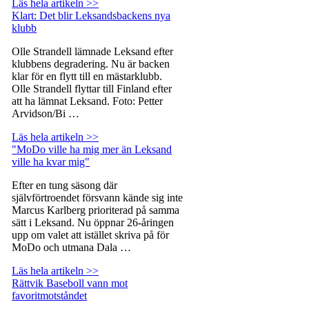
Läs hela artikeln >>
Klart: Det blir Leksandsbackens nya
klubb
Olle Strandell lämnade Leksand efter
klubbens degradering. Nu är backen
klar för en flytt till en mästarklubb.
Olle Strandell flyttar till Finland efter
att ha lämnat Leksand. Foto: Petter
Arvidson/Bi …
Läs hela artikeln >>
"MoDo ville ha mig mer än Leksand
ville ha kvar mig"
Efter en tung säsong där
självförtroendet försvann kände sig inte
Marcus Karlberg prioriterad på samma
sätt i Leksand. Nu öppnar 26-åringen
upp om valet att istället skriva på för
MoDo och utmana Dala …
Läs hela artikeln >>
Rättvik Baseboll vann mot
favoritmotståndet