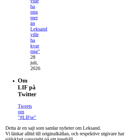
ville
ha
mig
mer
än
Leksand
ville
ha
kvar
mig"
28
juli,
2026
Om
LIF på
Twitter
Tweets
om
"#LIFse"
Detta är en sajt som samlar nyheter om Leksand.
Vi länkar alltid till originalkällan, och respektive utgivare har
självklart copyright på sitt innehåll.