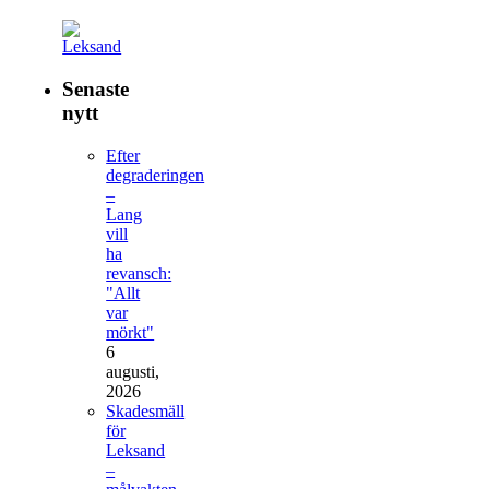
Senaste
nytt
Efter
degraderingen
–
Lang
vill
ha
revansch:
"Allt
var
mörkt"
6
augusti,
2026
Skadesmäll
för
Leksand
–