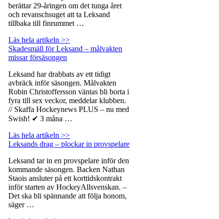
berättar 29-åringen om det tunga året
och revanschsuget att ta Leksand
tillbaka till finrummet …
Läs hela artikeln >>
Skadesmäll för Leksand – målvakten
missar försäsongen
Leksand har drabbats av ett tidigt
avbräck inför säsongen. Målvakten
Robin Christoffersson väntas bli borta i
fyra till sex veckor, meddelar klubben.
// Skaffa Hockeynews PLUS – nu med
Swish! ✔ 3 måna …
Läs hela artikeln >>
Leksands drag – plockar in provspelare
Leksand tar in en provspelare inför den
kommande säsongen. Backen Nathan
Staois ansluter på ett korttidskontrakt
inför starten av HockeyAllsvenskan. –
Det ska bli spännande att följa honom,
säger …