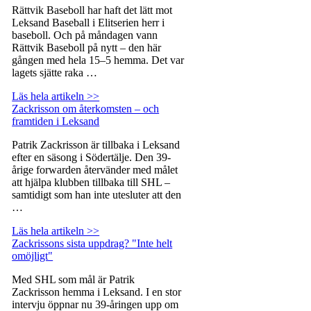
Rättvik Baseboll har haft det lätt mot
Leksand Baseball i Elitserien herr i
baseboll. Och på måndagen vann
Rättvik Baseboll på nytt – den här
gången med hela 15–5 hemma. Det var
lagets sjätte raka …
Läs hela artikeln >>
Zackrisson om återkomsten – och
framtiden i Leksand
Patrik Zackrisson är tillbaka i Leksand
efter en säsong i Södertälje. Den 39-
årige forwarden återvänder med målet
att hjälpa klubben tillbaka till SHL –
samtidigt som han inte utesluter att den
…
Läs hela artikeln >>
Zackrissons sista uppdrag? "Inte helt
omöjligt"
Med SHL som mål är Patrik
Zackrisson hemma i Leksand. I en stor
intervju öppnar nu 39-åringen upp om