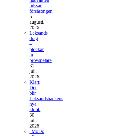
målvakten
missar
försäsongen
5
augusti,
2026
Leksands
drag
–
plockar
in
provspelare
31
juli,
2026
Klart:
Det
blir
Leksandsbackens
nya
klubb
30
juli,
2026
"MoDo