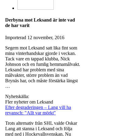
Derbyna mot Leksand är inte vad
de har varit
Importerad
12 november, 2016
Segern mot Leksand satt lika fint som
mina vinterhandskar gjorde i veckan.
Tack vare en tappad klubba, Nick
Johnson och en fumlig hemmamålvakt.
Leksand har problem med sina
målvakter, större problem än vad
Brynäs har, och måste förstärka längst
…
Nyhetskälla:
Fler nyheter om Leksand
Efter degraderingen – Lang vill ha
revansch: "Allt var mörkt"
Trots alternativ från SHL valde Oskar
Lang att stanna i Leksand och följa
med ned i Hockeyallsvenskan. Nu