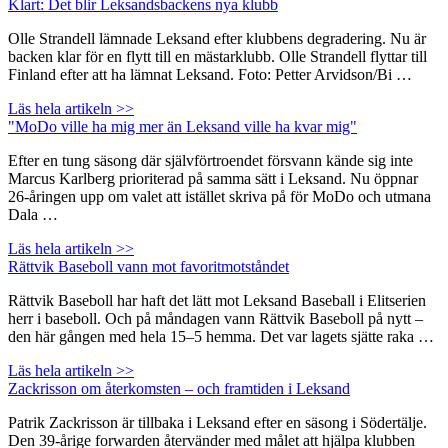
Klart: Det blir Leksandsbackens nya klubb
Olle Strandell lämnade Leksand efter klubbens degradering. Nu är
backen klar för en flytt till en mästarklubb. Olle Strandell flyttar till
Finland efter att ha lämnat Leksand. Foto: Petter Arvidson/Bi …
Läs hela artikeln >>
"MoDo ville ha mig mer än Leksand ville ha kvar mig"
Efter en tung säsong där självförtroendet försvann kände sig inte
Marcus Karlberg prioriterad på samma sätt i Leksand. Nu öppnar
26-åringen upp om valet att istället skriva på för MoDo och utmana
Dala …
Läs hela artikeln >>
Rättvik Baseboll vann mot favoritmotståndet
Rättvik Baseboll har haft det lätt mot Leksand Baseball i Elitserien
herr i baseboll. Och på måndagen vann Rättvik Baseboll på nytt –
den här gången med hela 15–5 hemma. Det var lagets sjätte raka …
Läs hela artikeln >>
Zackrisson om återkomsten – och framtiden i Leksand
Patrik Zackrisson är tillbaka i Leksand efter en säsong i Södertälje.
Den 39-årige forwarden återvänder med målet att hjälpa klubben