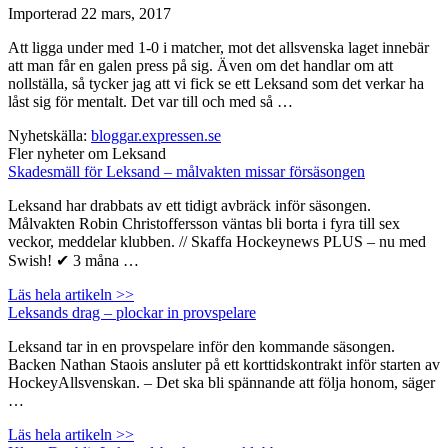
Importerad
22 mars, 2017
Att ligga under med 1-0 i matcher, mot det allsvenska laget innebär
att man får en galen press på sig. Även om det handlar om att
nollställa, så tycker jag att vi fick se ett Leksand som det verkar ha
låst sig för mentalt. Det var till och med så …
Nyhetskälla:
bloggar.expressen.se
Fler nyheter om Leksand
Skadesmäll för Leksand – målvakten missar försäsongen
Leksand har drabbats av ett tidigt avbräck inför säsongen.
Målvakten Robin Christoffersson väntas bli borta i fyra till sex
veckor, meddelar klubben. // Skaffa Hockeynews PLUS – nu med
Swish! ✔ 3 måna …
Läs hela artikeln >>
Leksands drag – plockar in provspelare
Leksand tar in en provspelare inför den kommande säsongen.
Backen Nathan Staois ansluter på ett korttidskontrakt inför starten av
HockeyAllsvenskan. – Det ska bli spännande att följa honom, säger
…
Läs hela artikeln >>