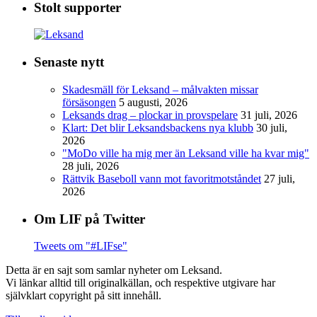
Stolt supporter
Senaste nytt
Skadesmäll för Leksand – målvakten missar
försäsongen
5 augusti, 2026
Leksands drag – plockar in provspelare
31 juli, 2026
Klart: Det blir Leksandsbackens nya klubb
30 juli,
2026
"MoDo ville ha mig mer än Leksand ville ha kvar mig"
28 juli, 2026
Rättvik Baseboll vann mot favoritmotståndet
27 juli,
2026
Om LIF på Twitter
Tweets om "#LIFse"
Detta är en sajt som samlar nyheter om Leksand.
Vi länkar alltid till originalkällan, och respektive utgivare har
självklart copyright på sitt innehåll.