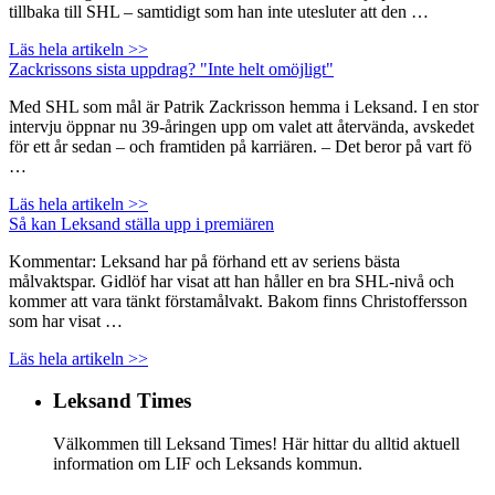
tillbaka till SHL – samtidigt som han inte utesluter att den …
Läs hela artikeln >>
Zackrissons sista uppdrag? "Inte helt omöjligt"
Med SHL som mål är Patrik Zackrisson hemma i Leksand. I en stor
intervju öppnar nu 39-åringen upp om valet att återvända, avskedet
för ett år sedan – och framtiden på karriären. – Det beror på vart fö
…
Läs hela artikeln >>
Så kan Leksand ställa upp i premiären
Kommentar: Leksand har på förhand ett av seriens bästa
målvaktspar. Gidlöf har visat att han håller en bra SHL-nivå och
kommer att vara tänkt förstamålvakt. Bakom finns Christoffersson
som har visat …
Läs hela artikeln >>
Leksand Times
Välkommen till Leksand Times! Här hittar du alltid aktuell
information om LIF och Leksands kommun.