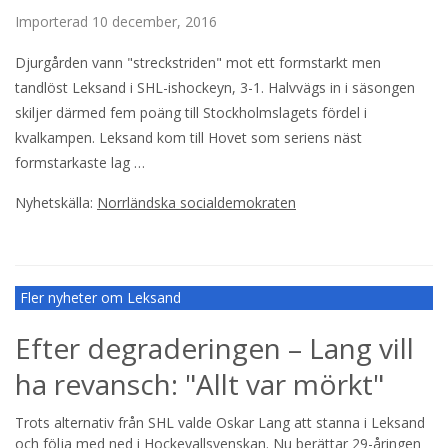
Importerad
10 december, 2016
Djurgården vann "streckstriden" mot ett formstarkt men
tandlöst Leksand i SHL-ishockeyn, 3-1. Halvvägs in i säsongen
skiljer därmed fem poäng till Stockholmslagets fördel i
kvalkampen. Leksand kom till Hovet som seriens näst
formstarkaste lag …
Nyhetskälla:
Norrländska socialdemokraten
Fler nyheter om Leksand
Efter degraderingen – Lang vill
ha revansch: "Allt var mörkt"
Trots alternativ från SHL valde Oskar Lang att stanna i Leksand
och följa med ned i Hockeyallsvenskan. Nu berättar 29-åringen