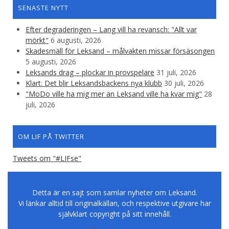
SENASTE NYTT
Efter degraderingen – Lang vill ha revansch: "Allt var
mörkt"
6 augusti, 2026
Skadesmäll för Leksand – målvakten missar försäsongen
5 augusti, 2026
Leksands drag – plockar in provspelare
31 juli, 2026
Klart: Det blir Leksandsbackens nya klubb
30 juli, 2026
"MoDo ville ha mig mer än Leksand ville ha kvar mig"
28
juli, 2026
OM LIF PÅ TWITTER
Tweets om "#LIFse"
Detta är en sajt som samlar nyheter om Leksand.
Vi länkar alltid till originalkällan, och respektive utgivare har
självklart copyright på sitt innehåll.