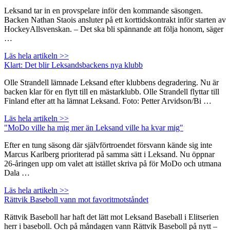
Leksand tar in en provspelare inför den kommande säsongen.
Backen Nathan Staois ansluter på ett korttidskontrakt inför starten av
HockeyAllsvenskan. – Det ska bli spännande att följa honom, säger
…
Läs hela artikeln >>
Klart: Det blir Leksandsbackens nya klubb
Olle Strandell lämnade Leksand efter klubbens degradering. Nu är
backen klar för en flytt till en mästarklubb. Olle Strandell flyttar till
Finland efter att ha lämnat Leksand. Foto: Petter Arvidson/Bi …
Läs hela artikeln >>
"MoDo ville ha mig mer än Leksand ville ha kvar mig"
Efter en tung säsong där självförtroendet försvann kände sig inte
Marcus Karlberg prioriterad på samma sätt i Leksand. Nu öppnar
26-åringen upp om valet att istället skriva på för MoDo och utmana
Dala …
Läs hela artikeln >>
Rättvik Baseboll vann mot favoritmotståndet
Rättvik Baseboll har haft det lätt mot Leksand Baseball i Elitserien
herr i baseboll. Och på måndagen vann Rättvik Baseboll på nytt –