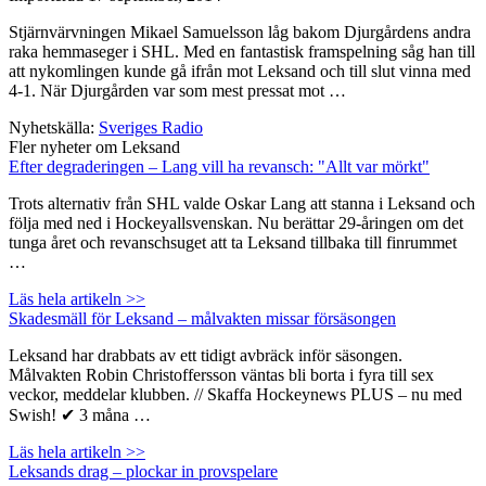
Stjärnvärvningen Mikael Samuelsson låg bakom Djurgårdens andra
raka hemmaseger i SHL. Med en fantastisk framspelning såg han till
att nykomlingen kunde gå ifrån mot Leksand och till slut vinna med
4-1. När Djurgården var som mest pressat mot …
Nyhetskälla:
Sveriges Radio
Fler nyheter om Leksand
Efter degraderingen – Lang vill ha revansch: "Allt var mörkt"
Trots alternativ från SHL valde Oskar Lang att stanna i Leksand och
följa med ned i Hockeyallsvenskan. Nu berättar 29-åringen om det
tunga året och revanschsuget att ta Leksand tillbaka till finrummet
…
Läs hela artikeln >>
Skadesmäll för Leksand – målvakten missar försäsongen
Leksand har drabbats av ett tidigt avbräck inför säsongen.
Målvakten Robin Christoffersson väntas bli borta i fyra till sex
veckor, meddelar klubben. // Skaffa Hockeynews PLUS – nu med
Swish! ✔ 3 måna …
Läs hela artikeln >>
Leksands drag – plockar in provspelare