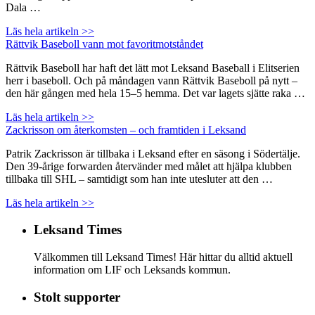
Dala …
Läs hela artikeln >>
Rättvik Baseboll vann mot favoritmotståndet
Rättvik Baseboll har haft det lätt mot Leksand Baseball i Elitserien
herr i baseboll. Och på måndagen vann Rättvik Baseboll på nytt –
den här gången med hela 15–5 hemma. Det var lagets sjätte raka …
Läs hela artikeln >>
Zackrisson om återkomsten – och framtiden i Leksand
Patrik Zackrisson är tillbaka i Leksand efter en säsong i Södertälje.
Den 39-årige forwarden återvänder med målet att hjälpa klubben
tillbaka till SHL – samtidigt som han inte utesluter att den …
Läs hela artikeln >>
Leksand Times
Välkommen till Leksand Times! Här hittar du alltid aktuell
information om LIF och Leksands kommun.
Stolt supporter