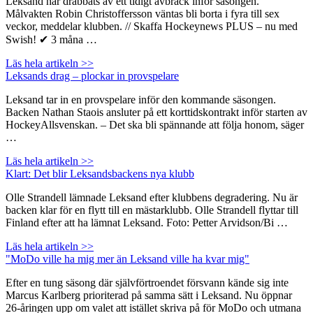
Leksand har drabbats av ett tidigt avbräck inför säsongen.
Målvakten Robin Christoffersson väntas bli borta i fyra till sex
veckor, meddelar klubben. // Skaffa Hockeynews PLUS – nu med
Swish! ✔ 3 måna …
Läs hela artikeln >>
Leksands drag – plockar in provspelare
Leksand tar in en provspelare inför den kommande säsongen.
Backen Nathan Staois ansluter på ett korttidskontrakt inför starten av
HockeyAllsvenskan. – Det ska bli spännande att följa honom, säger
…
Läs hela artikeln >>
Klart: Det blir Leksandsbackens nya klubb
Olle Strandell lämnade Leksand efter klubbens degradering. Nu är
backen klar för en flytt till en mästarklubb. Olle Strandell flyttar till
Finland efter att ha lämnat Leksand. Foto: Petter Arvidson/Bi …
Läs hela artikeln >>
"MoDo ville ha mig mer än Leksand ville ha kvar mig"
Efter en tung säsong där självförtroendet försvann kände sig inte
Marcus Karlberg prioriterad på samma sätt i Leksand. Nu öppnar
26-åringen upp om valet att istället skriva på för MoDo och utmana