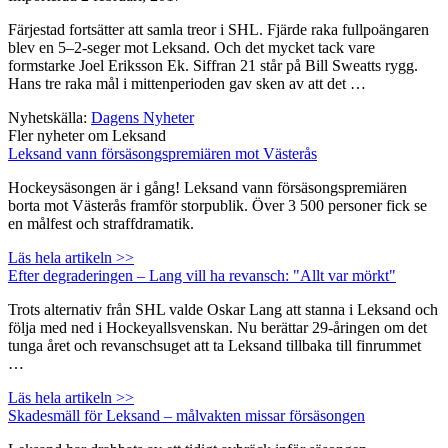
Färjestad fortsätter att samla treor i SHL. Fjärde raka fullpoängaren
blev en 5–2-seger mot Leksand. Och det mycket tack vare
formstarke Joel Eriksson Ek. Siffran 21 står på Bill Sweatts rygg.
Hans tre raka mål i mittenperioden gav sken av att det …
Nyhetskälla:
Dagens Nyheter
Fler nyheter om Leksand
Leksand vann försäsongspremiären mot Västerås
Hockeysäsongen är i gång! Leksand vann försäsongspremiären
borta mot Västerås framför storpublik. Över 3 500 personer fick se
en målfest och straffdramatik.
Läs hela artikeln >>
Efter degraderingen – Lang vill ha revansch: "Allt var mörkt"
Trots alternativ från SHL valde Oskar Lang att stanna i Leksand och
följa med ned i Hockeyallsvenskan. Nu berättar 29-åringen om det
tunga året och revanschsuget att ta Leksand tillbaka till finrummet
…
Läs hela artikeln >>
Skadesmäll för Leksand – målvakten missar försäsongen