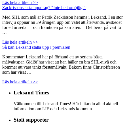
Läs hela artikeln >>
Zackrissons sista uppdrag? "Inte helt omöjligt"
Med SHL som mål är Patrik Zackrisson hemma i Leksand. I en stor
intervju öppnar nu 39-åringen upp om valet att återvända, avskedet
för ett år sedan – och framtiden på karriären. – Det beror på vart fö
…
Läs hela artikeln >>
Så kan Leksand ställa upp i premiären
Kommentar: Leksand har på förhand ett av seriens bästa
målvaktspar. Gidlöf har visat att han håller en bra SHL-nivå och
kommer att vara tänkt förstamålvakt. Bakom finns Christoffersson
som har visat …
Läs hela artikeln >>
Leksand Times
Välkommen till Leksand Times! Här hittar du alltid aktuell
information om LIF och Leksands kommun.
Stolt supporter