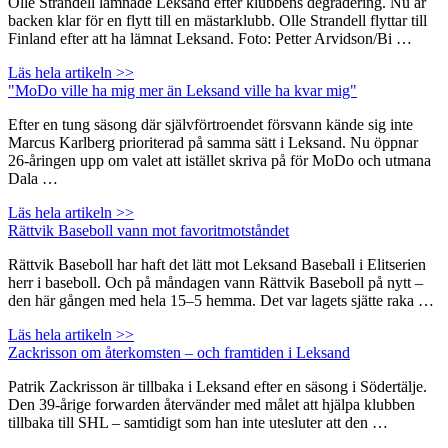
Olle Strandell lämnade Leksand efter klubbens degradering. Nu är
backen klar för en flytt till en mästarklubb. Olle Strandell flyttar till
Finland efter att ha lämnat Leksand. Foto: Petter Arvidson/Bi …
Läs hela artikeln >>
"MoDo ville ha mig mer än Leksand ville ha kvar mig"
Efter en tung säsong där självförtroendet försvann kände sig inte
Marcus Karlberg prioriterad på samma sätt i Leksand. Nu öppnar
26-åringen upp om valet att istället skriva på för MoDo och utmana
Dala …
Läs hela artikeln >>
Rättvik Baseboll vann mot favoritmotståndet
Rättvik Baseboll har haft det lätt mot Leksand Baseball i Elitserien
herr i baseboll. Och på måndagen vann Rättvik Baseboll på nytt –
den här gången med hela 15–5 hemma. Det var lagets sjätte raka …
Läs hela artikeln >>
Zackrisson om återkomsten – och framtiden i Leksand
Patrik Zackrisson är tillbaka i Leksand efter en säsong i Södertälje.
Den 39-årige forwarden återvänder med målet att hjälpa klubben
tillbaka till SHL – samtidigt som han inte utesluter att den …