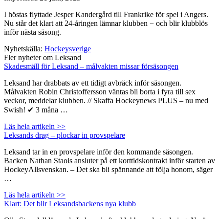
I höstas flyttade Jesper Kandergård till Frankrike för spel i Angers.
Nu står det klart att 24-åringen lämnar klubben − och blir klubblös
inför nästa säsong.
Nyhetskälla:
Hockeysverige
Fler nyheter om Leksand
Skadesmäll för Leksand – målvakten missar försäsongen
Leksand har drabbats av ett tidigt avbräck inför säsongen.
Målvakten Robin Christoffersson väntas bli borta i fyra till sex
veckor, meddelar klubben. // Skaffa Hockeynews PLUS – nu med
Swish! ✔ 3 måna …
Läs hela artikeln >>
Leksands drag – plockar in provspelare
Leksand tar in en provspelare inför den kommande säsongen.
Backen Nathan Staois ansluter på ett korttidskontrakt inför starten av
HockeyAllsvenskan. – Det ska bli spännande att följa honom, säger
…
Läs hela artikeln >>
Klart: Det blir Leksandsbackens nya klubb