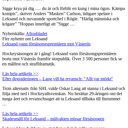
Sigge krya på dig …. du är och förblir en kung i mina ögon. Kämpa
kompis”, skriver Anders ”Masken” Carlson, tidigare spelare i
Leksand och nuvarande sportchef i Rögle. ”Härlig människa och
krigare” ”Hoppas innerligt att ”Sigge …
Nyhetskälla:
Aftonbladet
Fler nyheter om Leksand
Leksand vann försäsongspremiären mot Västerås
Hockeysäsongen är i gång! Leksand vann försäsongspremiären
borta mot Västerås framför storpublik. Över 3 500 personer fick se
en målfest och straffdramatik.
Läs hela artikeln >>
Efter degraderingen – Lang vill ha revansch: "Allt var mörkt"
Trots alternativ från SHL valde Oskar Lang att stanna i Leksand och
följa med ned i Hockeyallsvenskan. Nu berättar 29-åringen om det
tunga året och revanschsuget att ta Leksand tillbaka till finrummet
…
Läs hela artikeln >>
Skadesmäll för Leksand – målvakten missar försäsongen