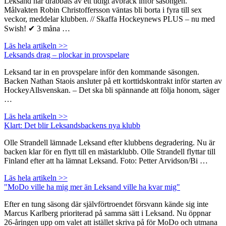
Leksand har drabbats av ett tidigt avbräck inför säsongen.
Målvakten Robin Christoffersson väntas bli borta i fyra till sex
veckor, meddelar klubben. // Skaffa Hockeynews PLUS – nu med
Swish! ✔ 3 måna …
Läs hela artikeln >>
Leksands drag – plockar in provspelare
Leksand tar in en provspelare inför den kommande säsongen.
Backen Nathan Staois ansluter på ett korttidskontrakt inför starten av
HockeyAllsvenskan. – Det ska bli spännande att följa honom, säger
…
Läs hela artikeln >>
Klart: Det blir Leksandsbackens nya klubb
Olle Strandell lämnade Leksand efter klubbens degradering. Nu är
backen klar för en flytt till en mästarklubb. Olle Strandell flyttar till
Finland efter att ha lämnat Leksand. Foto: Petter Arvidson/Bi …
Läs hela artikeln >>
"MoDo ville ha mig mer än Leksand ville ha kvar mig"
Efter en tung säsong där självförtroendet försvann kände sig inte
Marcus Karlberg prioriterad på samma sätt i Leksand. Nu öppnar
26-åringen upp om valet att istället skriva på för MoDo och utmana