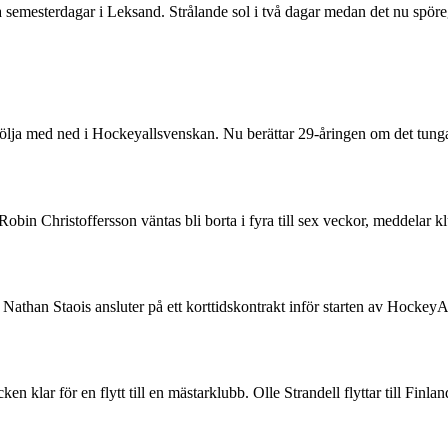
ra semesterdagar i Leksand. Strålande sol i två dagar medan det nu spö
följa med ned i Hockeyallsvenskan. Nu berättar 29-åringen om det tunga 
n Robin Christoffersson väntas bli borta i fyra till sex veckor, medd
than Staois ansluter på ett korttidskontrakt inför starten av HockeyA
 klar för en flytt till en mästarklubb. Olle Strandell flyttar till Finl