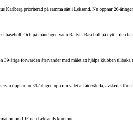
rcus Karlberg prioriterad på samma sätt i Leksand. Nu öppnar 26-åring
 herr i baseboll. Och på måndagen vann Rättvik Baseboll på nytt – den 
Den 39-årige forwarden återvänder med målet att hjälpa klubben tillbaka 
rvju öppnar nu 39-åringen upp om valet att återvända, avskedet för ett
nformation om LIF och Leksands kommun.