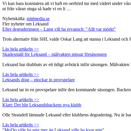
Vi kan bara konstatera att vi haft en oerhörd tur med vädret under vå
ut från våran stuga så hade vi en li …
Nyhetskälla:
mittmedia.se
Fler nyheter om Leksand
Efter degraderingen – Lang vill ha revansch: "Allt var mörkt"
Trots alternativ från SHL valde Oskar Lang att stanna i Leksand och 
Läs hela artikeln >>
Skadesmäll för Leksand – målvakten missar försäsongen
Leksand har drabbats av ett tidigt avbräck inför säsongen. Målvakte
Läs hela artikeln >>
Leksands drag – plockar in provspelare
Leksand tar in en provspelare inför den kommande säsongen. Backen Na
Läs hela artikeln >>
Klart: Det blir Leksandsbackens nya klubb
Olle Strandell lämnade Leksand efter klubbens degradering. Nu är backen
Läs hela artikeln >>
"MoDo ville ha mig mer än Leksand ville ha kvar mig"