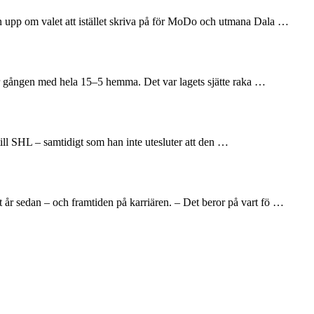
en upp om valet att istället skriva på för MoDo och utmana Dala …
här gången med hela 15–5 hemma. Det var lagets sjätte raka …
till SHL – samtidigt som han inte utesluter att den …
 år sedan – och framtiden på karriären. – Det beror på vart fö …