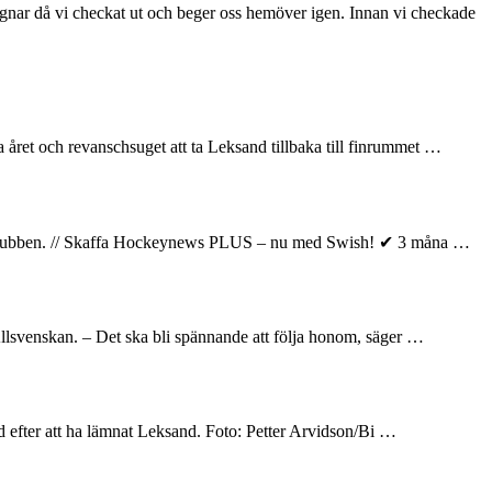
regnar då vi checkat ut och beger oss hemöver igen. Innan vi checkade
året och revanschsuget att ta Leksand tillbaka till finrummet …
elar klubben. // Skaffa Hockeynews PLUS – nu med Swish! ✔ 3 måna …
llsvenskan. – Det ska bli spännande att följa honom, säger …
and efter att ha lämnat Leksand. Foto: Petter Arvidson/Bi …