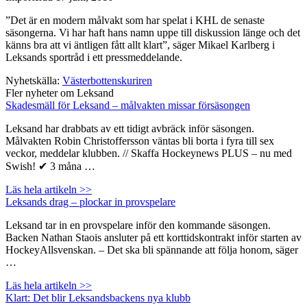
”Det är en modern målvakt som har spelat i KHL de senaste
säsongerna. Vi har haft hans namn uppe till diskussion länge och det
känns bra att vi äntligen fått allt klart”, säger Mikael Karlberg i
Leksands sportråd i ett pressmeddelande.
Nyhetskälla:
Västerbottenskuriren
Fler nyheter om Leksand
Skadesmäll för Leksand – målvakten missar försäsongen
Leksand har drabbats av ett tidigt avbräck inför säsongen.
Målvakten Robin Christoffersson väntas bli borta i fyra till sex
veckor, meddelar klubben. // Skaffa Hockeynews PLUS – nu med
Swish! ✔ 3 måna …
Läs hela artikeln >>
Leksands drag – plockar in provspelare
Leksand tar in en provspelare inför den kommande säsongen.
Backen Nathan Staois ansluter på ett korttidskontrakt inför starten av
HockeyAllsvenskan. – Det ska bli spännande att följa honom, säger
…
Läs hela artikeln >>
Klart: Det blir Leksandsbackens nya klubb