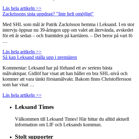
Läs hela artikeln >>
Zackrissons sista uppdrag? "Inte helt omöjligt"
Med SHL som mål är Patrik Zackrisson hemma i Leksand. I en stor
intervju öppnar nu 39-åringen upp om valet att återvända, avskedet
för ett år sedan – och framtiden på karriären. – Det beror på vart fö
…
Läs hela artikeln >>
Så kan Leksand ställa upp i premiären
Kommentar: Leksand har på förhand ett av seriens bästa
målvaktspar. Gidlöf har visat att han håller en bra SHL-nivå och
kommer att vara tänkt förstamålvakt. Bakom finns Christoffersson
som har visat …
Läs hela artikeln >>
Leksand Times
Välkommen till Leksand Times! Här hittar du alltid aktuell
information om LIF och Leksands kommun.
Stolt supporter