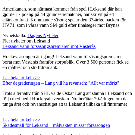
Amerikanen, som närmast kommer från spel i Leksand där han
gjorde 17 poäng på 44 grundseriematcher, har skrivit på ett
ettårskontrakt. Kommande säsong spelar den 33-årige backen för
HV71, som i våras vann SM-guld efter finalseger mot Brynäs.
Nyhetskälla:
Dagens Nyheter
Fler nyheter om Leksand
Leksand vann försäsongspremiären mot Västerås
Hockeysäsongen är i gång! Leksand vann försäsongspremiären
borta mot Västerås framför storpublik. Över 3 500 personer fick se
en målfest och straffdramatik.
Läs hela artikeln >>
Efter degraderingen – Lang vill ha revansch: "Allt var mörkt"
Trots alternativ från SHL valde Oskar Lang att stanna i Leksand och
följa med ned i Hockeyallsvenskan. Nu berättar 29-åringen om det
tunga året och revanschsuget att ta Leksand tillbaka till finrummet
…
Läs hela artikeln >>
Skadesmäll för Leksand – målvakten missar försäsongen