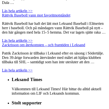
Dala …
Läs hela artikeln >>
Rättvik Baseboll vann mot favoritmotståndet
Rättvik Baseboll har haft det lätt mot Leksand Baseball i Elitserien
herr i baseboll. Och på måndagen vann Rättvik Baseboll på nytt –
den här gången med hela 15–5 hemma. Det var lagets sjätte raka …
Läs hela artikeln >>
Zackrisson om återkomsten – och framtiden i Leksand
Patrik Zackrisson är tillbaka i Leksand efter en säsong i Södertälje.
Den 39-årige forwarden återvänder med målet att hjälpa klubben
tillbaka till SHL – samtidigt som han inte utesluter att den …
Läs hela artikeln >>
Leksand Times
Välkommen till Leksand Times! Här hittar du alltid aktuell
information om LIF och Leksands kommun.
Stolt supporter