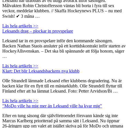
Leksand har drabbats av ett tidigt avbräck inför säsongen.
Målvakten Robin Christoffersson väntas bli borta i fyra till sex
veckor, meddelar klubben. // Skaffa Hockeynews PLUS – nu med
Swish! ✔ 3 måna …
Läs hela artikeln >>
Leksands drag – plockar in provspelare
Leksand tar in en provspelare inför den kommande säsongen.
Backen Nathan Staois ansluter på ett korttidskontrakt inför starten av
HockeyAllsvenskan. – Det ska bli spännande att följa honom, säger
…
Läs hela artikeln >>
Klart: Det blir Leksandsbackens nya klubb
Olle Strandell lämnade Leksand efter klubbens degradering. Nu är
backen klar för en flytt till en mästarklubb. Olle Strandell flyttar till
Finland efter att ha lämnat Leksand. Foto: Petter Arvidson/Bi …
Läs hela artikeln >>
"MoDo ville ha mig mer än Leksand ville ha kvar mig"
Efter en tung säsong där självförtroendet försvann kände sig inte
Marcus Karlberg prioriterad på samma sätt i Leksand. Nu öppnar
26-åringen upp om valet att istället skriva på för MoDo och utmana