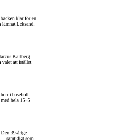
backen klar för en
t ha lämnat Leksand.
 Marcus Karlberg
let att istället
herr i baseboll.
n med hela 15–5
. Den 39-årige
L – samtidigt som