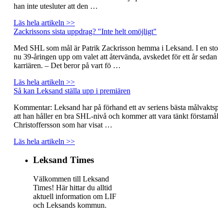
han inte utesluter att den …
Läs hela artikeln >>
Zackrissons sista uppdrag? "Inte helt omöjligt"
Med SHL som mål är Patrik Zackrisson hemma i Leksand. I en stor
nu 39-åringen upp om valet att återvända, avskedet för ett år seda
karriären. – Det beror på vart fö …
Läs hela artikeln >>
Så kan Leksand ställa upp i premiären
Kommentar: Leksand har på förhand ett av seriens bästa målvaktspa
att han håller en bra SHL-nivå och kommer att vara tänkt förstam
Christoffersson som har visat …
Läs hela artikeln >>
Leksand Times
Välkommen till Leksand
Times! Här hittar du alltid
aktuell information om LIF
och Leksands kommun.