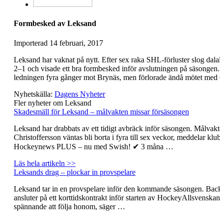
Formbesked av Leksand
Importerad
14 februari, 2017
Leksand har vaknat på nytt. Efter sex raka SHL-förluster slog da
2–1 och visade ett bra formbesked inför avslutningen på säsongen.
ledningen fyra gånger mot Brynäs, men förlorade ändå mötet med
Nyhetskälla:
Dagens Nyheter
Fler nyheter om Leksand
Skadesmäll för Leksand – målvakten missar försäsongen
Leksand har drabbats av ett tidigt avbräck inför säsongen. Målvak
Christoffersson väntas bli borta i fyra till sex veckor, meddelar klu
Hockeynews PLUS – nu med Swish! ✔ 3 måna …
Läs hela artikeln >>
Leksands drag – plockar in provspelare
Leksand tar in en provspelare inför den kommande säsongen. Bac
ansluter på ett korttidskontrakt inför starten av HockeyAllsvenskan
spännande att följa honom, säger …