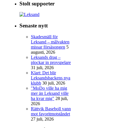
Stolt supporter
Senaste nytt
Skadesmäll för
Leksand – målvakten
missar försäsongen
5
augusti, 2026
Leksands drag –
plockar in provspelare
31 juli, 2026
Klart: Det blir
Leksandsbackens nya
klubb
30 juli, 2026
"MoDo ville ha mig
mer än Leksand ville
ha kvar mig"
28 juli,
2026
Rättvik Baseboll vann
mot favoritmotståndet
27 juli, 2026