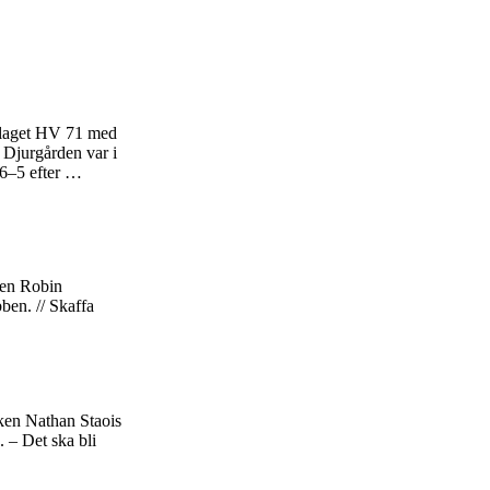
lalaget HV 71 med
 Djurgården var i
 6–5 efter …
ten Robin
bben. // Skaffa
ken Nathan Staois
. – Det ska bli