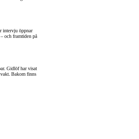
 intervju öppnar
n – och framtiden på
r. Gidlöf har visat
ålvakt. Bakom finns