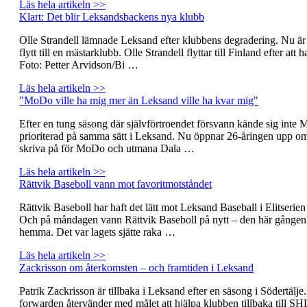
Läs hela artikeln >>
Klart: Det blir Leksandsbackens nya klubb
Olle Strandell lämnade Leksand efter klubbens degradering. Nu är 
flytt till en mästarklubb. Olle Strandell flyttar till Finland efter at
Foto: Petter Arvidson/Bi …
Läs hela artikeln >>
"MoDo ville ha mig mer än Leksand ville ha kvar mig"
Efter en tung säsong där självförtroendet försvann kände sig inte
prioriterad på samma sätt i Leksand. Nu öppnar 26-åringen upp om va
skriva på för MoDo och utmana Dala …
Läs hela artikeln >>
Rättvik Baseboll vann mot favoritmotståndet
Rättvik Baseboll har haft det lätt mot Leksand Baseball i Elitserien 
Och på måndagen vann Rättvik Baseboll på nytt – den här gånge
hemma. Det var lagets sjätte raka …
Läs hela artikeln >>
Zackrisson om återkomsten – och framtiden i Leksand
Patrik Zackrisson är tillbaka i Leksand efter en säsong i Södertälje
forwarden återvänder med målet att hjälpa klubben tillbaka till SH