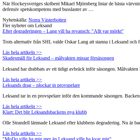
När Hockeysveriges skribent Mikael Mjörnberg listar de bästa värvni
defensiv spetskompetens med busslaster av …
Nyhetskälla:
Norra Västerbotten
Fler nyheter om Leksand
Efter degraderingen – Lang vill ha revansch: "Allt var mörkt"
Trots alternativ från SHL valde Oskar Lang att stanna i Leksand och 
Läs hela artikeln >>
Skadesmäll för Leksand – målvakten missar försäsongen
Leksand har drabbats av ett tidigt avbräck inför säsongen. Målvakte
Läs hela artikeln >>
Leksands drag – plockar in provspelare
Leksand tar in en provspelare inför den kommande säsongen. Backen Na
Läs hela artikeln >>
Klart: Det blir Leksandsbackens nya klubb
Olle Strandell lämnade Leksand efter klubbens degradering. Nu är backen
Läs hela artikeln >>
"MoDo ville ha mig mer än Leksand ville ha kvar mig"