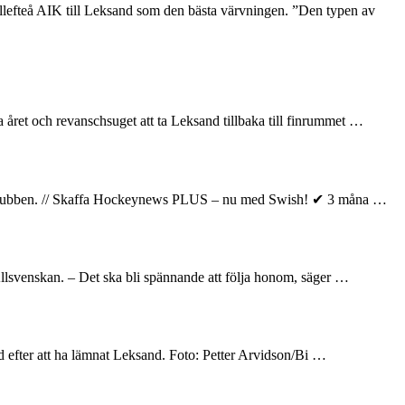
ellefteå AIK till Leksand som den bästa värvningen. ”Den typen av
året och revanschsuget att ta Leksand tillbaka till finrummet …
elar klubben. // Skaffa Hockeynews PLUS – nu med Swish! ✔ 3 måna …
llsvenskan. – Det ska bli spännande att följa honom, säger …
and efter att ha lämnat Leksand. Foto: Petter Arvidson/Bi …