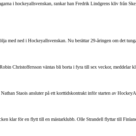
ngarna i hockeyallsvenskan, rankar han Fredrik Lindgrens kliv från Sk
följa med ned i Hockeyallsvenskan. Nu berättar 29-åringen om det tunga 
n Robin Christoffersson väntas bli borta i fyra till sex veckor, medd
than Staois ansluter på ett korttidskontrakt inför starten av HockeyA
 klar för en flytt till en mästarklubb. Olle Strandell flyttar till Finl