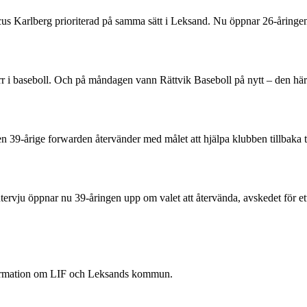
rcus Karlberg prioriterad på samma sätt i Leksand. Nu öppnar 26-åring
 herr i baseboll. Och på måndagen vann Rättvik Baseboll på nytt – den 
Den 39-årige forwarden återvänder med målet att hjälpa klubben tillbaka 
rvju öppnar nu 39-åringen upp om valet att återvända, avskedet för ett
nformation om LIF och Leksands kommun.