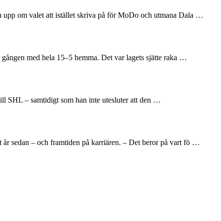
en upp om valet att istället skriva på för MoDo och utmana Dala …
här gången med hela 15–5 hemma. Det var lagets sjätte raka …
till SHL – samtidigt som han inte utesluter att den …
 år sedan – och framtiden på karriären. – Det beror på vart fö …