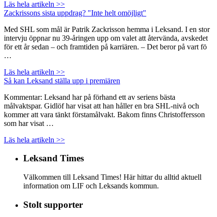
Läs hela artikeln >>
Zackrissons sista uppdrag? "Inte helt omöjligt"
Med SHL som mål är Patrik Zackrisson hemma i Leksand. I en stor
intervju öppnar nu 39-åringen upp om valet att återvända, avskedet
för ett år sedan – och framtiden på karriären. – Det beror på vart fö
…
Läs hela artikeln >>
Så kan Leksand ställa upp i premiären
Kommentar: Leksand har på förhand ett av seriens bästa
målvaktspar. Gidlöf har visat att han håller en bra SHL-nivå och
kommer att vara tänkt förstamålvakt. Bakom finns Christoffersson
som har visat …
Läs hela artikeln >>
Leksand Times
Välkommen till Leksand Times! Här hittar du alltid aktuell
information om LIF och Leksands kommun.
Stolt supporter