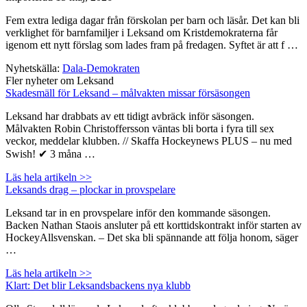
Fem extra lediga dagar från förskolan per barn och läsår. Det kan bli
verklighet för barnfamiljer i Leksand om Kristdemokraterna får
igenom ett nytt förslag som lades fram på fredagen. Syftet är att f …
Nyhetskälla:
Dala-Demokraten
Fler nyheter om Leksand
Skadesmäll för Leksand – målvakten missar försäsongen
Leksand har drabbats av ett tidigt avbräck inför säsongen.
Målvakten Robin Christoffersson väntas bli borta i fyra till sex
veckor, meddelar klubben. // Skaffa Hockeynews PLUS – nu med
Swish! ✔ 3 måna …
Läs hela artikeln >>
Leksands drag – plockar in provspelare
Leksand tar in en provspelare inför den kommande säsongen.
Backen Nathan Staois ansluter på ett korttidskontrakt inför starten av
HockeyAllsvenskan. – Det ska bli spännande att följa honom, säger
…
Läs hela artikeln >>
Klart: Det blir Leksandsbackens nya klubb