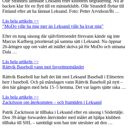
Olle Strandell lämnade Leksand efter klubbens degradering. Nu är
backen klar för en flytt till en mästarklubb. Olle Strandell flyttar till
Finland efter att ha lämnat Leksand. Foto: Petter Arvidson/Bi …
Läs hela artikeln >>
"MoDo ville ha mig mer än Leksand ville ha kvar mig"
Efter en tung säsong där självförtroendet försvann kände sig inte
Marcus Karlberg prioriterad på samma sätt i Leksand. Nu öppnar
26-åringen upp om valet att istället skriva på för MoDo och utmana
Dala …
Läs hela artikeln >>
Rättvik Baseboll vann mot favoritmotståndet
Rättvik Baseboll har haft det lätt mot Leksand Baseball i Elitserien
herr i baseboll. Och på måndagen vann Rättvik Baseboll på nytt –
den här gången med hela 15–5 hemma. Det var lagets sjätte raka …
Läs hela artikeln >>
Zackrisson om återkomsten – och framtiden i Leksand
Patrik Zackrisson är tillbaka i Leksand efter en säsong i Södertälje.
Den 39-årige forwarden återvänder med målet att hjälpa klubben
tillbaka till SHL – samtidigt som han inte utesluter att den …