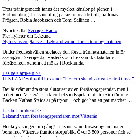
Trots träningsmatch fanns det mycket känslor på planen i
Frölundaborg. Leksand drog på sig tre matchstraff, på Jonas
Frögren, Robin Jacobsson och Tomi Sallinen …
Nyhetskälla:
Sveriges Radio
Fler nyheter om Leksand
Nyförvärven glänste – Leksand vinner första träningsmatchen
Under fredagskvällen spelades den första träningsmatchen inför
säsongen i Sverige där Västerås och Leksand kickstartade
försäsongen genom att mötas i Rocklunda.
Läs hela artikeln >>
JUNLAND:s tips till Leksand: “Honom ska ni skriva kontrakt med”
Det är svårt att dra stora slutsatser av en försäsongspremiär, men i
mötet med Västerås stack en Leksandsspelare ut lite extra för mig.
Backen Nathan Staios är på tryout – och gör han ett par matcher …
Läs hela artikeln >>
Leksand vann försäsongspremiären mot Västerås
Hockeysäsongen är i gång! Leksand vann försäsongspremiären
borta mot Västerås framför storpublik. Över 3 500 personer fick se