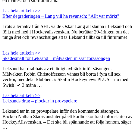
en målfest och straffdramatik.
Läs hela artikeln >>
Efter degraderingen – Lang vill ha revansch: "Allt var mörkt"
Trots alternativ från SHL valde Oskar Lang att stanna i Leksand och
följa med ned i Hockeyallsvenskan. Nu berättar 29-åringen om det
tunga året och revanschsuget att ta Leksand tillbaka till finrummet
…
Läs hela artikeln >>
Skadesmäll för Leksand – målvakten missar försäsongen
Leksand har drabbats av ett tidigt avbräck inför säsongen.
Målvakten Robin Christoffersson väntas bli borta i fyra till sex
veckor, meddelar klubben. // Skaffa Hockeynews PLUS – nu med
Swish! ✔ 3 måna …
Läs hela artikeln >>
Leksands drag – plockar in provspelare
Leksand tar in en provspelare inför den kommande säsongen.
Backen Nathan Staois ansluter på ett korttidskontrakt inför starten av
HockeyAllsvenskan. – Det ska bli spännande att följa honom, säger
…