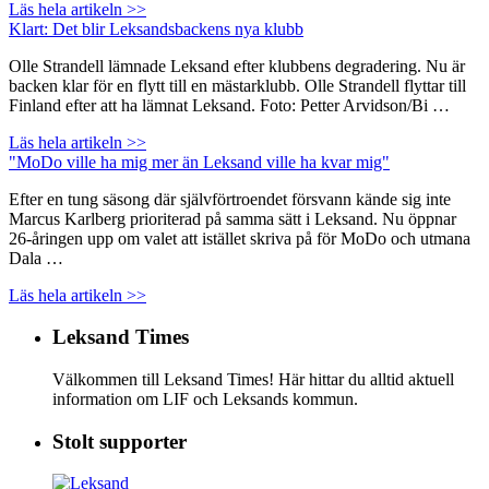
Läs hela artikeln >>
Klart: Det blir Leksandsbackens nya klubb
Olle Strandell lämnade Leksand efter klubbens degradering. Nu är
backen klar för en flytt till en mästarklubb. Olle Strandell flyttar till
Finland efter att ha lämnat Leksand. Foto: Petter Arvidson/Bi …
Läs hela artikeln >>
"MoDo ville ha mig mer än Leksand ville ha kvar mig"
Efter en tung säsong där självförtroendet försvann kände sig inte
Marcus Karlberg prioriterad på samma sätt i Leksand. Nu öppnar
26-åringen upp om valet att istället skriva på för MoDo och utmana
Dala …
Läs hela artikeln >>
Leksand Times
Välkommen till Leksand Times! Här hittar du alltid aktuell
information om LIF och Leksands kommun.
Stolt supporter