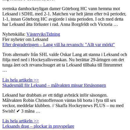
svenska damhockeyligan damer Göteborg HC vann hemma mot
Leksand i SDHL med 2-1. Matchen var helt jämn efter två perioder,
1-1, innan Göteborg HC avgjorde i sista perioden. I och med detta
har Leksand åtta förluster i rad. Anna Borgfeldt och Victoria …
Nyhetskälla:
VästerviksTidning
Fler nyheter om Leksand
Efter degraderingen – Lang vill ha revansch: "Allt var mörkt"
Trots alternativ från SHL valde Oskar Lang att stanna i Leksand och
följa med ned i Hockeyallsvenskan. Nu berättar 29-åringen om det
tunga året och revanschsuget att ta Leksand tillbaka till finrummet
…
Läs hela artikeln >>
Skadesmäll för Leksand – målvakten missar försäsongen
Leksand har drabbats av ett tidigt avbräck inför säsongen.
Målvakten Robin Christoffersson väntas bli borta i fyra till sex
veckor, meddelar klubben. // Skaffa Hockeynews PLUS – nu med
Swish! ✔ 3 måna …
Läs hela artikeln >>
Leksands drag – plockar in provspelare