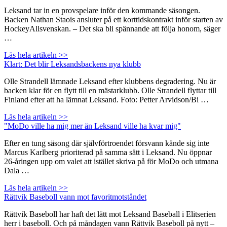
Leksand tar in en provspelare inför den kommande säsongen.
Backen Nathan Staois ansluter på ett korttidskontrakt inför starten av
HockeyAllsvenskan. – Det ska bli spännande att följa honom, säger
…
Läs hela artikeln >>
Klart: Det blir Leksandsbackens nya klubb
Olle Strandell lämnade Leksand efter klubbens degradering. Nu är
backen klar för en flytt till en mästarklubb. Olle Strandell flyttar till
Finland efter att ha lämnat Leksand. Foto: Petter Arvidson/Bi …
Läs hela artikeln >>
"MoDo ville ha mig mer än Leksand ville ha kvar mig"
Efter en tung säsong där självförtroendet försvann kände sig inte
Marcus Karlberg prioriterad på samma sätt i Leksand. Nu öppnar
26-åringen upp om valet att istället skriva på för MoDo och utmana
Dala …
Läs hela artikeln >>
Rättvik Baseboll vann mot favoritmotståndet
Rättvik Baseboll har haft det lätt mot Leksand Baseball i Elitserien
herr i baseboll. Och på måndagen vann Rättvik Baseboll på nytt –