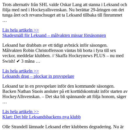
Trots alternativ från SHL valde Oskar Lang att stanna i Leksand och
följa med ned i Hockeyallsvenskan. Nu berättar 29-åringen om det
tunga året och revanschsuget att ta Leksand tillbaka till finrummet
…
Läs hela artikeln >>
Skadesmäll för Leksand – målvakten missar försäsongen
Leksand har drabbats av ett tidigt avbräck inför säsongen.
Målvakten Robin Christoffersson väntas bli borta i fyra till sex
veckor, meddelar klubben. // Skaffa Hockeynews PLUS – nu med
Swish! ✔ 3 måna …
Läs hela artikeln >>
Leksands drag – plockar in provspelare
Leksand tar in en provspelare inför den kommande säsongen.
Backen Nathan Staois ansluter på ett korttidskontrakt inför starten av
HockeyAllsvenskan. – Det ska bli spännande att följa honom, säger
…
Läs hela artikeln >>
Klart: Det blir Leksandsbackens nya klubb
Olle Strandell lämnade Leksand efter klubbens degradering. Nu är