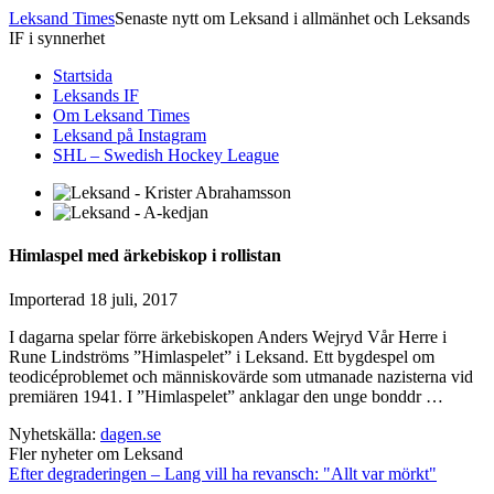
Leksand Times
Senaste nytt om Leksand i allmänhet och Leksands
IF i synnerhet
Startsida
Leksands IF
Om Leksand Times
Leksand på Instagram
SHL – Swedish Hockey League
Himlaspel med ärkebiskop i rollistan
Importerad
18 juli, 2017
I dagarna spelar förre ärkebiskopen Anders Wejryd Vår Herre i
Rune Lindströms ”Himlaspelet” i Leksand. Ett bygdespel om
teodicéproblemet och människovärde som utmanade nazisterna vid
premiären 1941. I ”Himlaspelet” anklagar den unge bonddr …
Nyhetskälla:
dagen.se
Fler nyheter om Leksand
Efter degraderingen – Lang vill ha revansch: "Allt var mörkt"