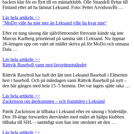
backen klar för en flytt till en mästarklubb. Olle Strandell flyttar till
Finland efter att ha lämnat Leksand. Foto: Petter Arvidson/Bi …
Läs hela artikeln >>
"MoDo ville ha mig mer än Leksand ville ha kvar mig"
Efter en tung säsong där självförtroendet försvann kände sig inte
Marcus Karlberg prioriterad på samma sätt i Leksand. Nu öppnar
26-åringen upp om valet att istället skriva på för MoDo och utmana
Dala …
Läs hela artikeln >>
Rättvik Baseboll vann mot favoritmotståndet
Rättvik Baseboll har haft det lätt mot Leksand Baseball i Elitserien
herr i baseboll. Och på måndagen vann Rättvik Baseboll på nytt –
den här gången med hela 15–5 hemma. Det var lagets sjätte raka …
Läs hela artikeln >>
Zackrisson om återkomsten – och framtiden i Leksand
Patrik Zackrisson är tillbaka i Leksand efter en säsong i Södertälje.
Den 39-årige forwarden återvänder med målet att hjälpa klubben
tillbaka till SHL – samtidigt som han inte utesluter att den …
Läs hela artikeln >>