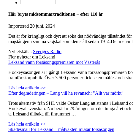
Här bryts midsommartraditionen – efter 110 år
Importerad
20 juni, 2024
Det är för krångligt och dyrt att söka det nödvändiga tillståndet för 
majstången i samma vägskäl som den stått sedan 1914.Det menar
Nyhetskälla:
Sveriges Radio
Fler nyheter om Leksand
Leksand vann försäsongspremiären mot Västerås
Hockeysäsongen är i gång! Leksand vann försäsongspremiären bor
framför storpublik. Över 3 500 personer fick se en målfest och stra
Läs hela artikeln >>
Efter degraderingen – Lang vill ha revansch: "Allt var mörkt"
Trots alternativ från SHL valde Oskar Lang att stanna i Leksand oc
Hockeyallsvenskan. Nu berättar 29-åringen om det tunga året och 
ta Leksand tillbaka till finrummet …
Läs hela artikeln >>
Skadesmäll för Leksand – målvakten missar försäsongen