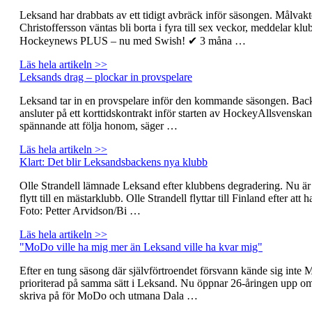
Leksand har drabbats av ett tidigt avbräck inför säsongen. Målvak
Christoffersson väntas bli borta i fyra till sex veckor, meddelar klu
Hockeynews PLUS – nu med Swish! ✔ 3 måna …
Läs hela artikeln >>
Leksands drag – plockar in provspelare
Leksand tar in en provspelare inför den kommande säsongen. Bac
ansluter på ett korttidskontrakt inför starten av HockeyAllsvenskan
spännande att följa honom, säger …
Läs hela artikeln >>
Klart: Det blir Leksandsbackens nya klubb
Olle Strandell lämnade Leksand efter klubbens degradering. Nu är 
flytt till en mästarklubb. Olle Strandell flyttar till Finland efter at
Foto: Petter Arvidson/Bi …
Läs hela artikeln >>
"MoDo ville ha mig mer än Leksand ville ha kvar mig"
Efter en tung säsong där självförtroendet försvann kände sig inte
prioriterad på samma sätt i Leksand. Nu öppnar 26-åringen upp om va
skriva på för MoDo och utmana Dala …