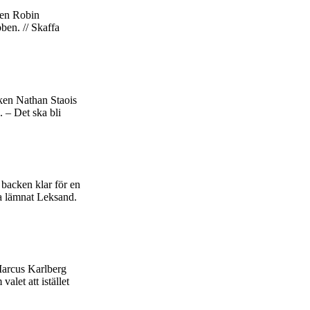
ten Robin
bben. // Skaffa
ken Nathan Staois
. – Det ska bli
backen klar för en
t ha lämnat Leksand.
 Marcus Karlberg
let att istället