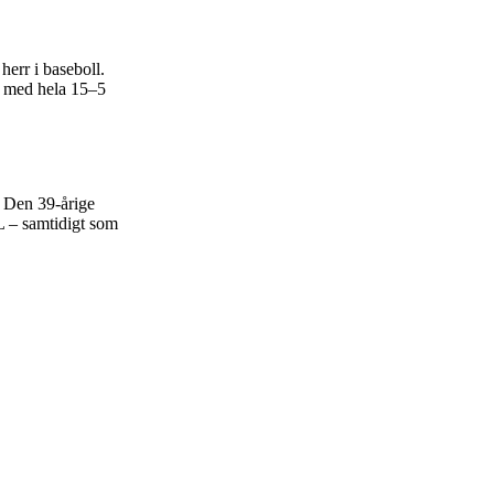
herr i baseboll.
n med hela 15–5
. Den 39-årige
L – samtidigt som