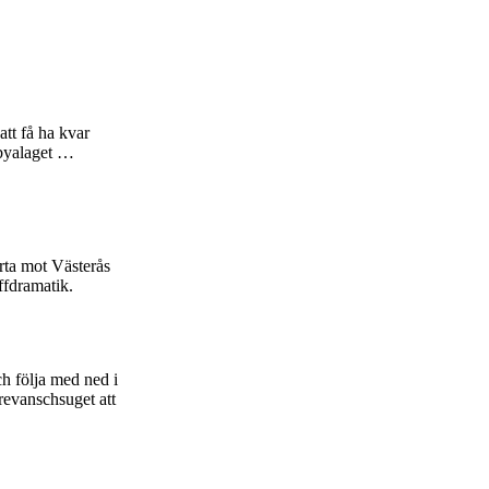
att få ha kvar
 byalaget …
ta mot Västerås
ffdramatik.
h följa med ned i
revanschsuget att