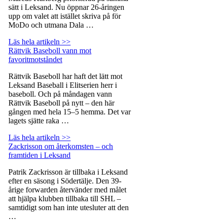
sätt i Leksand. Nu öppnar 26-åringen
upp om valet att istället skriva på för
MoDo och utmana Dala …
Läs hela artikeln >>
Rättvik Baseboll vann mot
favoritmotståndet
Rättvik Baseboll har haft det lätt mot
Leksand Baseball i Elitserien herr i
baseboll. Och på måndagen vann
Rättvik Baseboll på nytt – den här
gången med hela 15–5 hemma. Det var
lagets sjätte raka …
Läs hela artikeln >>
Zackrisson om återkomsten – och
framtiden i Leksand
Patrik Zackrisson är tillbaka i Leksand
efter en säsong i Södertälje. Den 39-
årige forwarden återvänder med målet
att hjälpa klubben tillbaka till SHL –
samtidigt som han inte utesluter att den
…