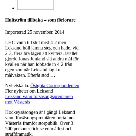
Hultström tillbaka – som förlorare
Importerad
25 november, 2014
LHC vann till slut med 4-2 men
Leksand höll jämna steg och hade, vid
2-3, flera bra lägen att kvittera. Istället
gjorde Jonas Junland sitt andra mål för
kvällen när han lobbade in 4-2 från
egen zon när Leksand tagit ut
målvakten. Efteråt stod …
Nyhetskälla:
Östgöta Correspondenten
Fler nyheter om Leksand
Leksand vann försäsongspremiären
mot Västerås
Hockeysäsongen är i gång! Leksand
vann försäsongspremiären borta mot
Västerås framför storpublik. Över 3
500 personer fick se en målfest och
straffdramatik.