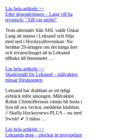
Läs hela artikeln >>
Efter degraderingen – Lang vill ha
revansch: "Allt var mörkt"
Trots alternativ från SHL valde Oskar
Lang att stanna i Leksand och följa
med ned i Hockeyallsvenskan. Nu
berättar 29-åringen om det tunga året
och revanschsuget att ta Leksand
tillbaka till finrummet …
Läs hela artikeln >>
Skadesmäll för Leksand – målvakten
missar försäsongen
Leksand har drabbats av ett tidigt
avbräck inför säsongen. Målvakten
Robin Christoffersson väntas bli borta i
fyra till sex veckor, meddelar klubben.
// Skaffa Hockeynews PLUS – nu med
Swish! ✔ 3 måna …
Läs hela artikeln >>
Leksands drag – plockar in provspelare