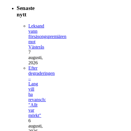
Senaste
nytt
Leksand
vann
försäsongspremiären
mot
Västerås
7
augusti,
2026
Efter
degraderingen
–
Lang
vill
ha
revansch:
"Allt
var
mörkt"
6
augusti,