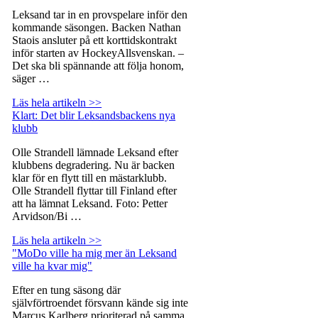
Leksand tar in en provspelare inför den
kommande säsongen. Backen Nathan
Staois ansluter på ett korttidskontrakt
inför starten av HockeyAllsvenskan. –
Det ska bli spännande att följa honom,
säger …
Läs hela artikeln >>
Klart: Det blir Leksandsbackens nya
klubb
Olle Strandell lämnade Leksand efter
klubbens degradering. Nu är backen
klar för en flytt till en mästarklubb.
Olle Strandell flyttar till Finland efter
att ha lämnat Leksand. Foto: Petter
Arvidson/Bi …
Läs hela artikeln >>
"MoDo ville ha mig mer än Leksand
ville ha kvar mig"
Efter en tung säsong där
självförtroendet försvann kände sig inte
Marcus Karlberg prioriterad på samma