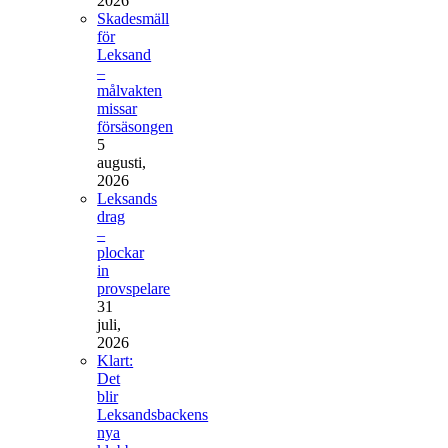
2026
Skadesmäll
för
Leksand
–
målvakten
missar
försäsongen
5
augusti,
2026
Leksands
drag
–
plockar
in
provspelare
31
juli,
2026
Klart:
Det
blir
Leksandsbackens
nya