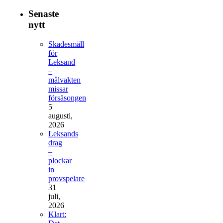
Senaste
nytt
Skadesmäll
för
Leksand
–
målvakten
missar
försäsongen
5
augusti,
2026
Leksands
drag
–
plockar
in
provspelare
31
juli,
2026
Klart: