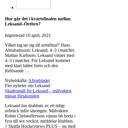
Hur går det i kvartsfinalen mellan
Leksand–Örebro?
Importerad
10 april, 2021
Vilket lag tar sig till semifinal? Hans
Abrahamsson: Leksand, 4–3 i matcher.
Mattias Karlsson: Leksand vinner med
4–3 i matcher. För Leksand kommer
med klart bättre form och den
förlösande …
Nyhetskälla:
Aftonbladet
Fler nyheter om Leksand
Skadesmäll för Leksand – målvakten
missar försäsongen
Leksand har drabbats av ett tidigt
avbräck inför säsongen. Målvakten
Robin Christoffersson väntas bli borta i
fyra till sex veckor, meddelar klubben.
// Skaffa Hockeynews PLUS – nu med