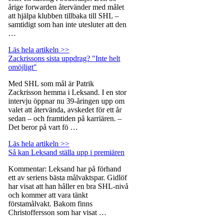
årige forwarden återvänder med målet
att hjälpa klubben tillbaka till SHL –
samtidigt som han inte utesluter att den
…
Läs hela artikeln >>
Zackrissons sista uppdrag? "Inte helt
omöjligt"
Med SHL som mål är Patrik
Zackrisson hemma i Leksand. I en stor
intervju öppnar nu 39-åringen upp om
valet att återvända, avskedet för ett år
sedan – och framtiden på karriären. –
Det beror på vart fö …
Läs hela artikeln >>
Så kan Leksand ställa upp i premiären
Kommentar: Leksand har på förhand
ett av seriens bästa målvaktspar. Gidlöf
har visat att han håller en bra SHL-nivå
och kommer att vara tänkt
förstamålvakt. Bakom finns
Christoffersson som har visat …