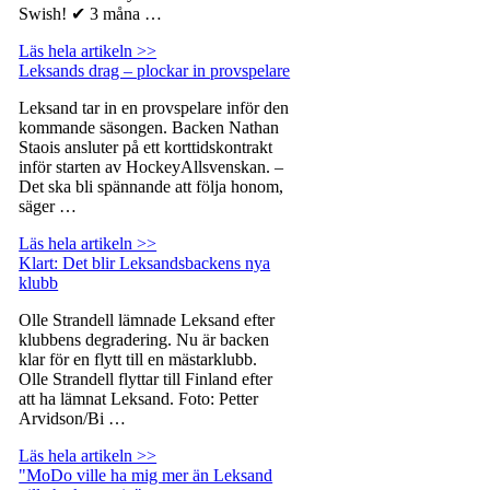
Swish! ✔ 3 måna …
Läs hela artikeln >>
Leksands drag – plockar in provspelare
Leksand tar in en provspelare inför den
kommande säsongen. Backen Nathan
Staois ansluter på ett korttidskontrakt
inför starten av HockeyAllsvenskan. –
Det ska bli spännande att följa honom,
säger …
Läs hela artikeln >>
Klart: Det blir Leksandsbackens nya
klubb
Olle Strandell lämnade Leksand efter
klubbens degradering. Nu är backen
klar för en flytt till en mästarklubb.
Olle Strandell flyttar till Finland efter
att ha lämnat Leksand. Foto: Petter
Arvidson/Bi …
Läs hela artikeln >>
"MoDo ville ha mig mer än Leksand