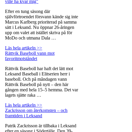
ville ha kvar mig"
Efter en tung säsong där
självförtroendet försvann kände sig inte
Marcus Karlberg prioriterad på samma
sätt i Leksand. Nu öppnar 26-åringen
upp om valet att istället skriva på för
MoDo och utmana Dala …
Läs hela artikeln >>
Rättvik Baseboll vann mot
favoritmotståndet
Rättvik Baseboll har haft det lätt mot
Leksand Baseball i Elitserien herr i
baseboll. Och på måndagen vann
Rättvik Baseboll på nytt – den här
gången med hela 15–5 hemma. Det var
lagets sjätte raka …
Läs hela artikeln >>
Zackrisson om återkomsten – och
framtiden i Leksand
Patrik Zackrisson är tillbaka i Leksand
efter en säsong i Södertälje. Den 39-