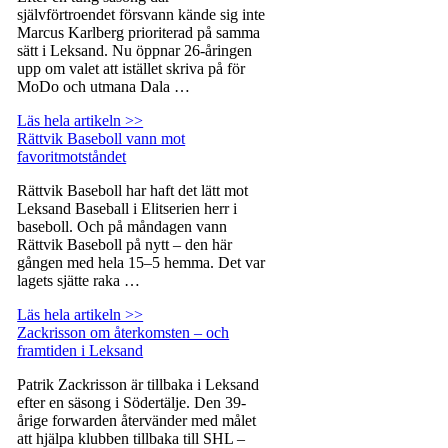
självförtroendet försvann kände sig inte
Marcus Karlberg prioriterad på samma
sätt i Leksand. Nu öppnar 26-åringen
upp om valet att istället skriva på för
MoDo och utmana Dala …
Läs hela artikeln >>
Rättvik Baseboll vann mot
favoritmotståndet
Rättvik Baseboll har haft det lätt mot
Leksand Baseball i Elitserien herr i
baseboll. Och på måndagen vann
Rättvik Baseboll på nytt – den här
gången med hela 15–5 hemma. Det var
lagets sjätte raka …
Läs hela artikeln >>
Zackrisson om återkomsten – och
framtiden i Leksand
Patrik Zackrisson är tillbaka i Leksand
efter en säsong i Södertälje. Den 39-
årige forwarden återvänder med målet
att hjälpa klubben tillbaka till SHL –