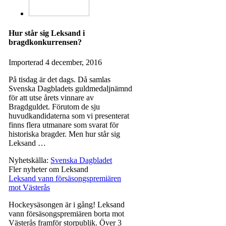
Hur står sig Leksand i
bragdkonkurrensen?
Importerad
4 december, 2016
På tisdag är det dags. Då samlas
Svenska Dagbladets guldmedaljnämnd
för att utse årets vinnare av
Bragdguldet. Förutom de sju
huvudkandidaterna som vi presenterat
finns flera utmanare som svarat för
historiska bragder. Men hur står sig
Leksand …
Nyhetskälla:
Svenska Dagbladet
Fler nyheter om Leksand
Leksand vann försäsongspremiären
mot Västerås
Hockeysäsongen är i gång! Leksand
vann försäsongspremiären borta mot
Västerås framför storpublik. Över 3