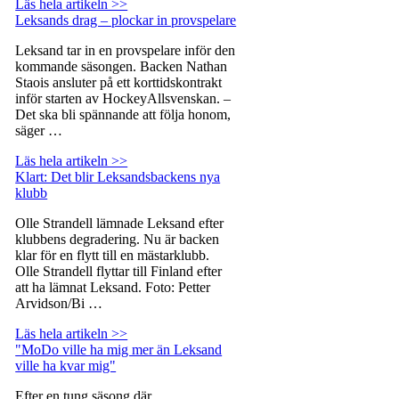
Läs hela artikeln >>
Leksands drag – plockar in provspelare
Leksand tar in en provspelare inför den
kommande säsongen. Backen Nathan
Staois ansluter på ett korttidskontrakt
inför starten av HockeyAllsvenskan. –
Det ska bli spännande att följa honom,
säger …
Läs hela artikeln >>
Klart: Det blir Leksandsbackens nya
klubb
Olle Strandell lämnade Leksand efter
klubbens degradering. Nu är backen
klar för en flytt till en mästarklubb.
Olle Strandell flyttar till Finland efter
att ha lämnat Leksand. Foto: Petter
Arvidson/Bi …
Läs hela artikeln >>
"MoDo ville ha mig mer än Leksand
ville ha kvar mig"
Efter en tung säsong där