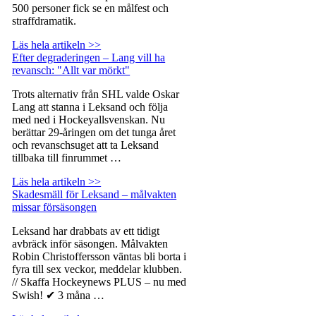
500 personer fick se en målfest och
straffdramatik.
Läs hela artikeln >>
Efter degraderingen – Lang vill ha
revansch: "Allt var mörkt"
Trots alternativ från SHL valde Oskar
Lang att stanna i Leksand och följa
med ned i Hockeyallsvenskan. Nu
berättar 29-åringen om det tunga året
och revanschsuget att ta Leksand
tillbaka till finrummet …
Läs hela artikeln >>
Skadesmäll för Leksand – målvakten
missar försäsongen
Leksand har drabbats av ett tidigt
avbräck inför säsongen. Målvakten
Robin Christoffersson väntas bli borta i
fyra till sex veckor, meddelar klubben.
// Skaffa Hockeynews PLUS – nu med
Swish! ✔ 3 måna …