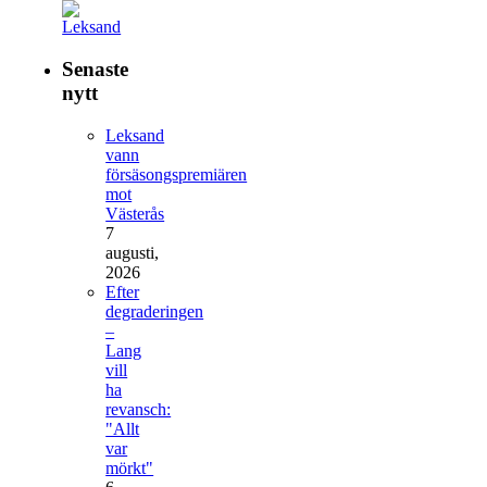
Senaste
nytt
Leksand
vann
försäsongspremiären
mot
Västerås
7
augusti,
2026
Efter
degraderingen
–
Lang
vill
ha
revansch:
"Allt
var
mörkt"