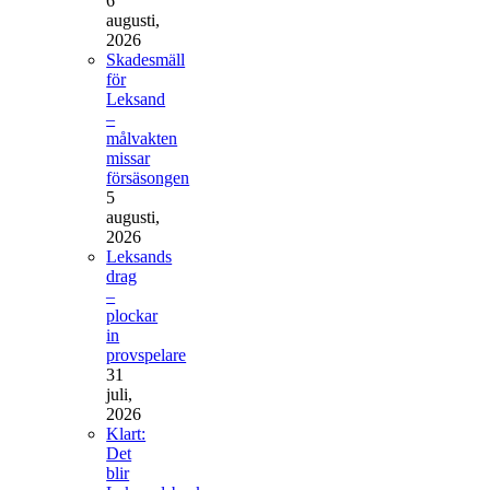
6
augusti,
2026
Skadesmäll
för
Leksand
–
målvakten
missar
försäsongen
5
augusti,
2026
Leksands
drag
–
plockar
in
provspelare
31
juli,
2026
Klart:
Det
blir