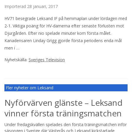
Importerad
28 januari, 2017
HV71 besegrade Leksand IF på hemmaplan under lördagen med
2-1. Viktiga poäng för HV-damerna efter senaste förlusten mot
Djurgården. Efter nio spelade minuter kom första målet.
Kanadensaren Linday Grigg gjorde första periodens enda mål
men i …
Nyhetskälla:
Sveriges Television
Fler nyheter om Leksand
Nyförvärven glänste – Leksand
vinner första träningsmatchen
Under fredagskvällen spelades den första träningsmatchen inför
säsongen i Sverige där Västerås och Leksand kickstartade