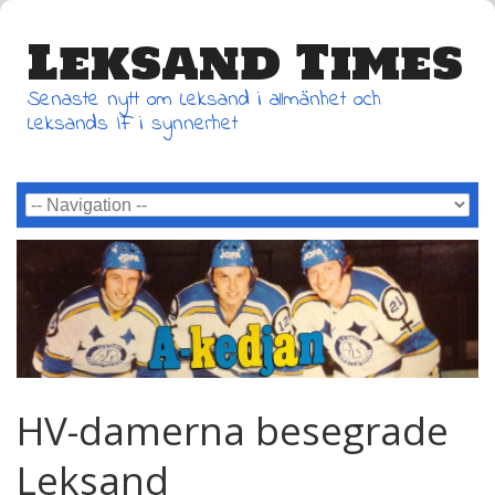
Leksand Times
Senaste nytt om Leksand i allmänhet och
Leksands IF i synnerhet
HV-damerna besegrade
Leksand