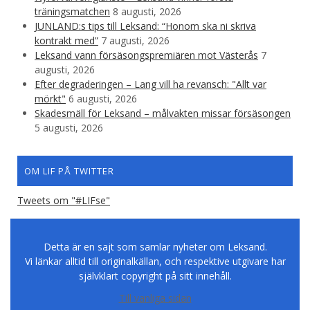
träningsmatchen
8 augusti, 2026
JUNLAND:s tips till Leksand: “Honom ska ni skriva
kontrakt med”
7 augusti, 2026
Leksand vann försäsongspremiären mot Västerås
7
augusti, 2026
Efter degraderingen – Lang vill ha revansch: "Allt var
mörkt"
6 augusti, 2026
Skadesmäll för Leksand – målvakten missar försäsongen
5 augusti, 2026
OM LIF PÅ TWITTER
Tweets om "#LIFse"
Detta är en sajt som samlar nyheter om Leksand.
Vi länkar alltid till originalkällan, och respektive utgivare har
självklart copyright på sitt innehåll.
Till vanliga sidan