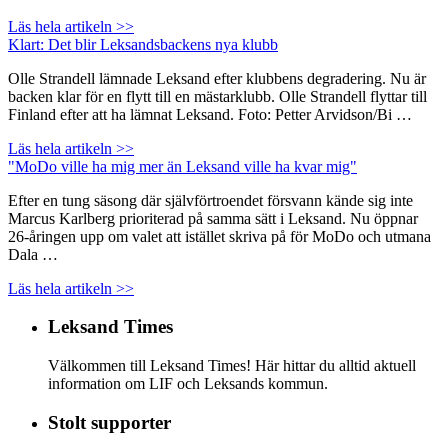
Läs hela artikeln >>
Klart: Det blir Leksandsbackens nya klubb
Olle Strandell lämnade Leksand efter klubbens degradering. Nu är
backen klar för en flytt till en mästarklubb. Olle Strandell flyttar till
Finland efter att ha lämnat Leksand. Foto: Petter Arvidson/Bi …
Läs hela artikeln >>
"MoDo ville ha mig mer än Leksand ville ha kvar mig"
Efter en tung säsong där självförtroendet försvann kände sig inte
Marcus Karlberg prioriterad på samma sätt i Leksand. Nu öppnar
26-åringen upp om valet att istället skriva på för MoDo och utmana
Dala …
Läs hela artikeln >>
Leksand Times
Välkommen till Leksand Times! Här hittar du alltid aktuell
information om LIF och Leksands kommun.
Stolt supporter