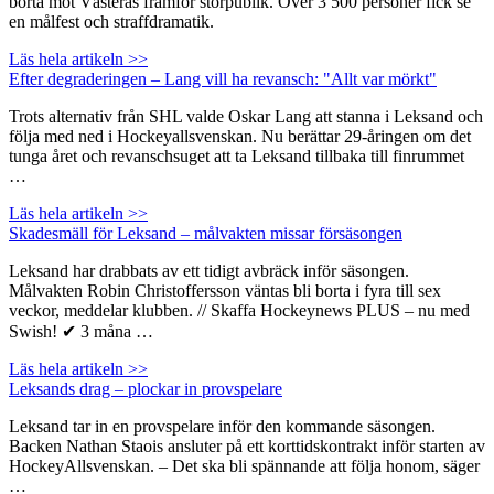
borta mot Västerås framför storpublik. Över 3 500 personer fick se
en målfest och straffdramatik.
Läs hela artikeln >>
Efter degraderingen – Lang vill ha revansch: "Allt var mörkt"
Trots alternativ från SHL valde Oskar Lang att stanna i Leksand och
följa med ned i Hockeyallsvenskan. Nu berättar 29-åringen om det
tunga året och revanschsuget att ta Leksand tillbaka till finrummet
…
Läs hela artikeln >>
Skadesmäll för Leksand – målvakten missar försäsongen
Leksand har drabbats av ett tidigt avbräck inför säsongen.
Målvakten Robin Christoffersson väntas bli borta i fyra till sex
veckor, meddelar klubben. // Skaffa Hockeynews PLUS – nu med
Swish! ✔ 3 måna …
Läs hela artikeln >>
Leksands drag – plockar in provspelare
Leksand tar in en provspelare inför den kommande säsongen.
Backen Nathan Staois ansluter på ett korttidskontrakt inför starten av
HockeyAllsvenskan. – Det ska bli spännande att följa honom, säger
…