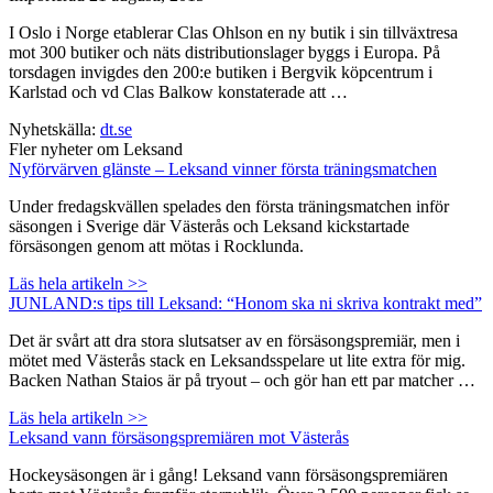
I Oslo i Norge etablerar Clas Ohlson en ny butik i sin tillväxtresa
mot 300 butiker och näts distributionslager byggs i Europa. På
torsdagen invigdes den 200:e butiken i Bergvik köpcentrum i
Karlstad och vd Clas Balkow konstaterade att …
Nyhetskälla:
dt.se
Fler nyheter om Leksand
Nyförvärven glänste – Leksand vinner första träningsmatchen
Under fredagskvällen spelades den första träningsmatchen inför
säsongen i Sverige där Västerås och Leksand kickstartade
försäsongen genom att mötas i Rocklunda.
Läs hela artikeln >>
JUNLAND:s tips till Leksand: “Honom ska ni skriva kontrakt med”
Det är svårt att dra stora slutsatser av en försäsongspremiär, men i
mötet med Västerås stack en Leksandsspelare ut lite extra för mig.
Backen Nathan Staios är på tryout – och gör han ett par matcher …
Läs hela artikeln >>
Leksand vann försäsongspremiären mot Västerås
Hockeysäsongen är i gång! Leksand vann försäsongspremiären