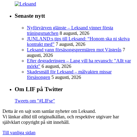
Senaste nytt
Nyförvärven glänste – Leksand vinner första
träningsmatchen
8 augusti, 2026
JUNLAND:s tips till Leksand: “Honom ska ni skriva
kontrakt med”
7 augusti, 2026
Leksand vann försäsongspremiären mot Västerås
7
augusti, 2026
Efter degraderingen – Lang vill ha revansch: "Allt var
mörkt"
6 augusti, 2026
Skadesmäll för Leksand – målvakten missar
försäsongen
5 augusti, 2026
Om LIF på Twitter
Tweets om "#LIFse"
Detta är en sajt som samlar nyheter om Leksand.
Vi länkar alltid till originalkällan, och respektive utgivare har
självklart copyright på sitt innehåll.
Till vanliga sidan