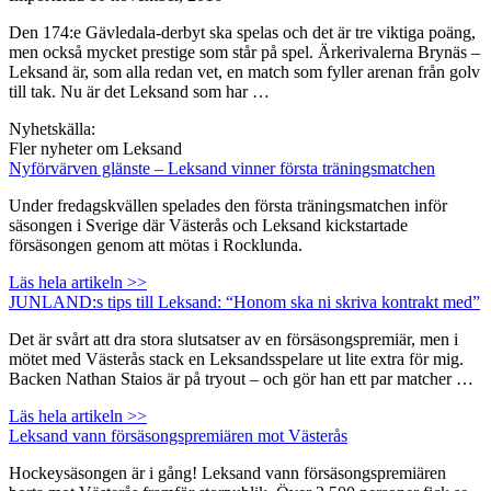
Den 174:e Gävledala-derbyt ska spelas och det är tre viktiga poäng,
men också mycket prestige som står på spel. Ärkerivalerna Brynäs –
Leksand är, som alla redan vet, en match som fyller arenan från golv
till tak. Nu är det Leksand som har …
Nyhetskälla:
Fler nyheter om Leksand
Nyförvärven glänste – Leksand vinner första träningsmatchen
Under fredagskvällen spelades den första träningsmatchen inför
säsongen i Sverige där Västerås och Leksand kickstartade
försäsongen genom att mötas i Rocklunda.
Läs hela artikeln >>
JUNLAND:s tips till Leksand: “Honom ska ni skriva kontrakt med”
Det är svårt att dra stora slutsatser av en försäsongspremiär, men i
mötet med Västerås stack en Leksandsspelare ut lite extra för mig.
Backen Nathan Staios är på tryout – och gör han ett par matcher …
Läs hela artikeln >>
Leksand vann försäsongspremiären mot Västerås
Hockeysäsongen är i gång! Leksand vann försäsongspremiären