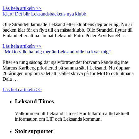
Läs hela artikeln >>
Klart: Det blir Leksandsbackens nya klubb
Olle Strandell lämnade Leksand efter klubbens degradering. Nu är
backen klar för en flytt till en mästarklubb. Olle Strandell flyttar till
Finland efter att ha lämnat Leksand. Foto: Petter Arvidson/Bi …
Läs hela artikeln >>
"MoDo ville ha mig mer än Leksand ville ha kvar mig"
Efter en tung säsong där självförtroendet försvann kände sig inte
Marcus Karlberg prioriterad på samma sätt i Leksand. Nu öppnar
26-åringen upp om valet att istället skriva på för MoDo och utmana
Dala …
Läs hela artikeln >>
Leksand Times
Välkommen till Leksand Times! Här hittar du alltid aktuell
information om LIF och Leksands kommun.
Stolt supporter