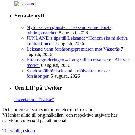
Senaste nytt
Nyförvärven glänste – Leksand vinner första
träningsmatchen
8 augusti, 2026
JUNLAND:s tips till Leksand: “Honom ska ni skriva
kontrakt med”
7 augusti, 2026
Leksand vann försäsongspremiären mot Västerås
7
augusti, 2026
Efter degraderingen – Lang vill ha revansch: "Allt var
mörkt"
6 augusti, 2026
Skadesmäll för Leksand – målvakten missar
försäsongen
5 augusti, 2026
Om LIF på Twitter
Tweets om "#LIFse"
Detta är en sajt som samlar nyheter om Leksand.
Vi länkar alltid till originalkällan, och respektive utgivare har
självklart copyright på sitt innehåll.
Till vanliga sidan