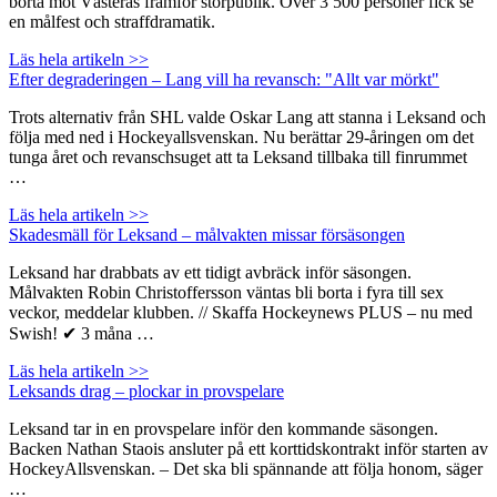
borta mot Västerås framför storpublik. Över 3 500 personer fick se
en målfest och straffdramatik.
Läs hela artikeln >>
Efter degraderingen – Lang vill ha revansch: "Allt var mörkt"
Trots alternativ från SHL valde Oskar Lang att stanna i Leksand och
följa med ned i Hockeyallsvenskan. Nu berättar 29-åringen om det
tunga året och revanschsuget att ta Leksand tillbaka till finrummet
…
Läs hela artikeln >>
Skadesmäll för Leksand – målvakten missar försäsongen
Leksand har drabbats av ett tidigt avbräck inför säsongen.
Målvakten Robin Christoffersson väntas bli borta i fyra till sex
veckor, meddelar klubben. // Skaffa Hockeynews PLUS – nu med
Swish! ✔ 3 måna …
Läs hela artikeln >>
Leksands drag – plockar in provspelare
Leksand tar in en provspelare inför den kommande säsongen.
Backen Nathan Staois ansluter på ett korttidskontrakt inför starten av
HockeyAllsvenskan. – Det ska bli spännande att följa honom, säger
…