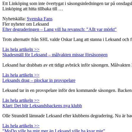
Ett Linköping som inte övertygat i säsongsinledningen tar på onsdagsk
Linköping att hitta tillbaka till …
Nyhetskälla:
Svenska Fans
Fler nyheter om Leksand
Efter degraderingen – Lang vill ha revansch: "Allt var mörkt"
Trots alternativ från SHL valde Oskar Lang att stanna i Leksand och 
Läs hela artikeln >>
Skadesmäll för Leksand – målvakten missar försäsongen
Leksand har drabbats av ett tidigt avbräck inför säsongen. Målvakte
Läs hela artikeln >>
Leksands drag – plockar in provspelare
Leksand tar in en provspelare inför den kommande säsongen. Backen Na
Läs hela artikeln >>
Klart: Det blir Leksandsbackens nya klubb
Olle Strandell lämnade Leksand efter klubbens degradering. Nu är backen
Läs hela artikeln >>
"MoDo ville ha mig mer än Leksand ville ha kvar mig"