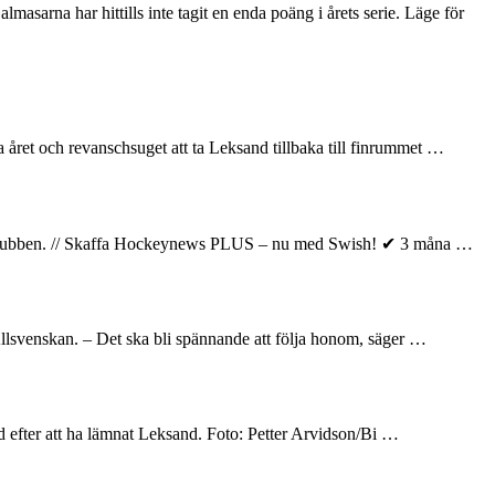
sarna har hittills inte tagit en enda poäng i årets serie. Läge för
året och revanschsuget att ta Leksand tillbaka till finrummet …
elar klubben. // Skaffa Hockeynews PLUS – nu med Swish! ✔ 3 måna …
llsvenskan. – Det ska bli spännande att följa honom, säger …
and efter att ha lämnat Leksand. Foto: Petter Arvidson/Bi …