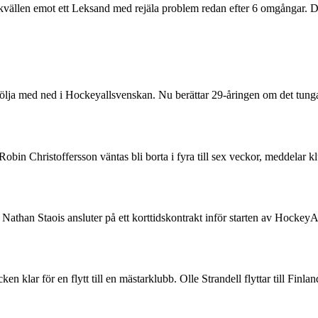
vällen emot ett Leksand med rejäla problem redan efter 6 omgångar. Dalma
följa med ned i Hockeyallsvenskan. Nu berättar 29-åringen om det tunga 
n Robin Christoffersson väntas bli borta i fyra till sex veckor, medd
than Staois ansluter på ett korttidskontrakt inför starten av HockeyA
 klar för en flytt till en mästarklubb. Olle Strandell flyttar till Finl