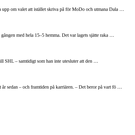
en upp om valet att istället skriva på för MoDo och utmana Dala …
här gången med hela 15–5 hemma. Det var lagets sjätte raka …
till SHL – samtidigt som han inte utesluter att den …
 år sedan – och framtiden på karriären. – Det beror på vart fö …