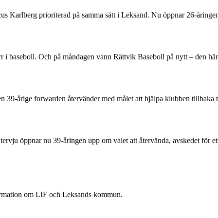
rcus Karlberg prioriterad på samma sätt i Leksand. Nu öppnar 26-åring
 herr i baseboll. Och på måndagen vann Rättvik Baseboll på nytt – den 
Den 39-årige forwarden återvänder med målet att hjälpa klubben tillbaka 
rvju öppnar nu 39-åringen upp om valet att återvända, avskedet för ett
nformation om LIF och Leksands kommun.