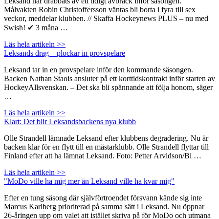
Leksand har drabbats av ett tidigt avbräck inför säsongen.
Målvakten Robin Christoffersson väntas bli borta i fyra till sex
veckor, meddelar klubben. // Skaffa Hockeynews PLUS – nu med
Swish! ✔ 3 måna …
Läs hela artikeln >>
Leksands drag – plockar in provspelare
Leksand tar in en provspelare inför den kommande säsongen.
Backen Nathan Staois ansluter på ett korttidskontrakt inför starten av
HockeyAllsvenskan. – Det ska bli spännande att följa honom, säger
…
Läs hela artikeln >>
Klart: Det blir Leksandsbackens nya klubb
Olle Strandell lämnade Leksand efter klubbens degradering. Nu är
backen klar för en flytt till en mästarklubb. Olle Strandell flyttar till
Finland efter att ha lämnat Leksand. Foto: Petter Arvidson/Bi …
Läs hela artikeln >>
"MoDo ville ha mig mer än Leksand ville ha kvar mig"
Efter en tung säsong där självförtroendet försvann kände sig inte
Marcus Karlberg prioriterad på samma sätt i Leksand. Nu öppnar
26-åringen upp om valet att istället skriva på för MoDo och utmana