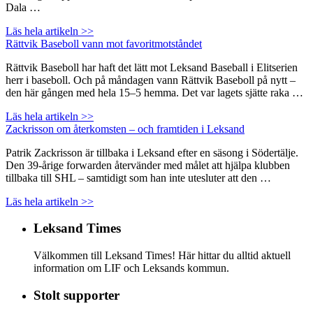
Dala …
Läs hela artikeln >>
Rättvik Baseboll vann mot favoritmotståndet
Rättvik Baseboll har haft det lätt mot Leksand Baseball i Elitserien
herr i baseboll. Och på måndagen vann Rättvik Baseboll på nytt –
den här gången med hela 15–5 hemma. Det var lagets sjätte raka …
Läs hela artikeln >>
Zackrisson om återkomsten – och framtiden i Leksand
Patrik Zackrisson är tillbaka i Leksand efter en säsong i Södertälje.
Den 39-årige forwarden återvänder med målet att hjälpa klubben
tillbaka till SHL – samtidigt som han inte utesluter att den …
Läs hela artikeln >>
Leksand Times
Välkommen till Leksand Times! Här hittar du alltid aktuell
information om LIF och Leksands kommun.
Stolt supporter