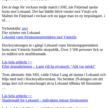
Det är dags för veckans tredje match i SHL när Färjestad spelar
borta mot Leksand. Det har hittills blivit vinster mot Växjö och
Malmö för Färjestad i veckan och nu jagar man en ny trepoängare, i
så …
Nyhetskälla:
nwt
Fler nyheter om Leksand
Leksand vann försäsongspremiären mot Västerås
Hockeysäsongen är i gång! Leksand vann försäsongspremiären
borta mot Västerås framför storpublik. Över 3 500 personer fick se
en målfest och straffdramatik.
Läs hela artikeln >>
Efter degraderingen – Lang vill ha revansch: "Allt var mörkt"
Trots alternativ från SHL valde Oskar Lang att stanna i Leksand och
följa med ned i Hockeyallsvenskan. Nu berättar 29-åringen om det
tunga året och revanschsuget att ta Leksand tillbaka till finrummet
…
Läs hela artikeln >>
Skadesmäll för Leksand – målvakten missar försäsongen