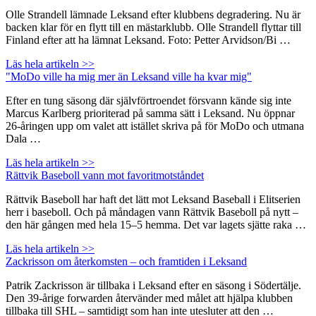
Olle Strandell lämnade Leksand efter klubbens degradering. Nu är
backen klar för en flytt till en mästarklubb. Olle Strandell flyttar till
Finland efter att ha lämnat Leksand. Foto: Petter Arvidson/Bi …
Läs hela artikeln >>
"MoDo ville ha mig mer än Leksand ville ha kvar mig"
Efter en tung säsong där självförtroendet försvann kände sig inte
Marcus Karlberg prioriterad på samma sätt i Leksand. Nu öppnar
26-åringen upp om valet att istället skriva på för MoDo och utmana
Dala …
Läs hela artikeln >>
Rättvik Baseboll vann mot favoritmotståndet
Rättvik Baseboll har haft det lätt mot Leksand Baseball i Elitserien
herr i baseboll. Och på måndagen vann Rättvik Baseboll på nytt –
den här gången med hela 15–5 hemma. Det var lagets sjätte raka …
Läs hela artikeln >>
Zackrisson om återkomsten – och framtiden i Leksand
Patrik Zackrisson är tillbaka i Leksand efter en säsong i Södertälje.
Den 39-årige forwarden återvänder med målet att hjälpa klubben
tillbaka till SHL – samtidigt som han inte utesluter att den …