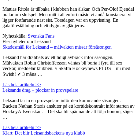
Mattias Ritola är tillbaka i klubben han älskar. Och Per-Olof Ejendal
pratar om slutspel. Men mitt i all eufori måste vi ändå konstatera: vi
ligger fortfarande näst sist. Torsdagen var en uppvisning. En
galaföreställning och ett dygn av glädjerus.
Nyhetskälla:
Svenska Fans
Fler nyheter om Leksand
Skadesmäll för Leksand – målvakten missar försäsongen
Leksand har drabbats av ett tidigt avbräck inför säsongen.
Målvakten Robin Christoffersson väntas bli borta i fyra till sex
veckor, meddelar klubben. // Skaffa Hockeynews PLUS – nu med
Swish! ✔ 3 måna …
Läs hela artikeln >>
Leksands drag – plockar in provspelare
Leksand tar in en provspelare inför den kommande säsongen.
Backen Nathan Staois ansluter på ett korttidskontrakt inför starten av
HockeyAllsvenskan. – Det ska bli spännande att följa honom, säger
…
Läs hela artikeln >>
Klart: Det blir Leksandsbackens nya klubb