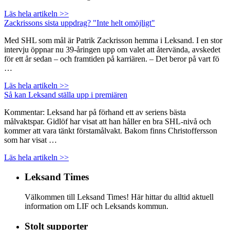
Läs hela artikeln >>
Zackrissons sista uppdrag? "Inte helt omöjligt"
Med SHL som mål är Patrik Zackrisson hemma i Leksand. I en stor
intervju öppnar nu 39-åringen upp om valet att återvända, avskedet
för ett år sedan – och framtiden på karriären. – Det beror på vart fö
…
Läs hela artikeln >>
Så kan Leksand ställa upp i premiären
Kommentar: Leksand har på förhand ett av seriens bästa
målvaktspar. Gidlöf har visat att han håller en bra SHL-nivå och
kommer att vara tänkt förstamålvakt. Bakom finns Christoffersson
som har visat …
Läs hela artikeln >>
Leksand Times
Välkommen till Leksand Times! Här hittar du alltid aktuell
information om LIF och Leksands kommun.
Stolt supporter