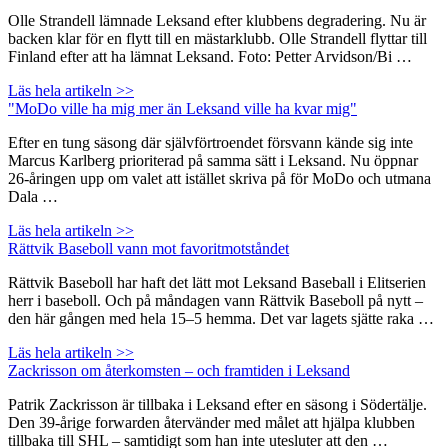
Olle Strandell lämnade Leksand efter klubbens degradering. Nu är
backen klar för en flytt till en mästarklubb. Olle Strandell flyttar till
Finland efter att ha lämnat Leksand. Foto: Petter Arvidson/Bi …
Läs hela artikeln >>
"MoDo ville ha mig mer än Leksand ville ha kvar mig"
Efter en tung säsong där självförtroendet försvann kände sig inte
Marcus Karlberg prioriterad på samma sätt i Leksand. Nu öppnar
26-åringen upp om valet att istället skriva på för MoDo och utmana
Dala …
Läs hela artikeln >>
Rättvik Baseboll vann mot favoritmotståndet
Rättvik Baseboll har haft det lätt mot Leksand Baseball i Elitserien
herr i baseboll. Och på måndagen vann Rättvik Baseboll på nytt –
den här gången med hela 15–5 hemma. Det var lagets sjätte raka …
Läs hela artikeln >>
Zackrisson om återkomsten – och framtiden i Leksand
Patrik Zackrisson är tillbaka i Leksand efter en säsong i Södertälje.
Den 39-årige forwarden återvänder med målet att hjälpa klubben
tillbaka till SHL – samtidigt som han inte utesluter att den …