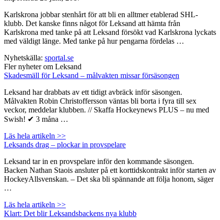
Karlskrona jobbar stenhårt för att bli en alltmer etablerad SHL-
klubb. Det kanske finns något för Leksand att hämta från
Karlskrona med tanke på att Leksand försökt vad Karlskrona lyckats
med väldigt länge. Med tanke på hur pengarna fördelas …
Nyhetskälla:
sportal.se
Fler nyheter om Leksand
Skadesmäll för Leksand – målvakten missar försäsongen
Leksand har drabbats av ett tidigt avbräck inför säsongen.
Målvakten Robin Christoffersson väntas bli borta i fyra till sex
veckor, meddelar klubben. // Skaffa Hockeynews PLUS – nu med
Swish! ✔ 3 måna …
Läs hela artikeln >>
Leksands drag – plockar in provspelare
Leksand tar in en provspelare inför den kommande säsongen.
Backen Nathan Staois ansluter på ett korttidskontrakt inför starten av
HockeyAllsvenskan. – Det ska bli spännande att följa honom, säger
…
Läs hela artikeln >>
Klart: Det blir Leksandsbackens nya klubb