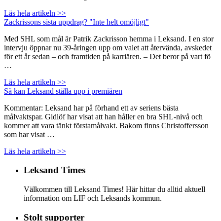
Läs hela artikeln >>
Zackrissons sista uppdrag? "Inte helt omöjligt"
Med SHL som mål är Patrik Zackrisson hemma i Leksand. I en stor
intervju öppnar nu 39-åringen upp om valet att återvända, avskedet
för ett år sedan – och framtiden på karriären. – Det beror på vart fö
…
Läs hela artikeln >>
Så kan Leksand ställa upp i premiären
Kommentar: Leksand har på förhand ett av seriens bästa
målvaktspar. Gidlöf har visat att han håller en bra SHL-nivå och
kommer att vara tänkt förstamålvakt. Bakom finns Christoffersson
som har visat …
Läs hela artikeln >>
Leksand Times
Välkommen till Leksand Times! Här hittar du alltid aktuell
information om LIF och Leksands kommun.
Stolt supporter