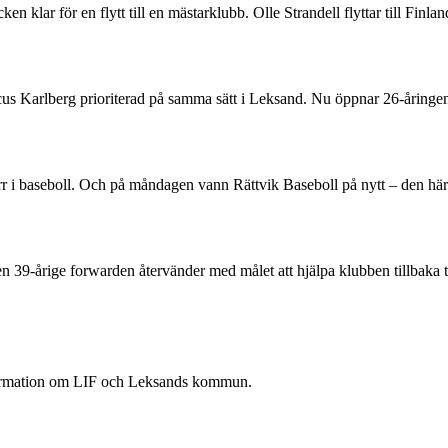
 klar för en flytt till en mästarklubb. Olle Strandell flyttar till Finl
rcus Karlberg prioriterad på samma sätt i Leksand. Nu öppnar 26-åring
 herr i baseboll. Och på måndagen vann Rättvik Baseboll på nytt – den 
Den 39-årige forwarden återvänder med målet att hjälpa klubben tillbaka 
nformation om LIF och Leksands kommun.