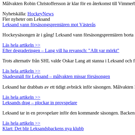
Målvakten Robin Christoffersson är klar för en återkomst till Vimme
Nyhetskälla:
HockeyNews
Fler nyheter om Leksand
Leksand vann försäsongspremiären mot Västerås
Hockeysäsongen är i gång! Leksand vann försäsongspremiären borta mo
Läs hela artikeln >>
Efter degraderingen – Lang vill ha revansch: "Allt var mörkt"
Trots alternativ från SHL valde Oskar Lang att stanna i Leksand och 
Läs hela artikeln >>
Skadesmäll för Leksand – målvakten missar försäsongen
Leksand har drabbats av ett tidigt avbräck inför säsongen. Målvakte
Läs hela artikeln >>
Leksands drag – plockar in provspelare
Leksand tar in en provspelare inför den kommande säsongen. Backen Na
Läs hela artikeln >>
Klart: Det blir Leksandsbackens nya klubb