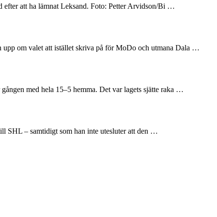
and efter att ha lämnat Leksand. Foto: Petter Arvidson/Bi …
en upp om valet att istället skriva på för MoDo och utmana Dala …
här gången med hela 15–5 hemma. Det var lagets sjätte raka …
till SHL – samtidigt som han inte utesluter att den …