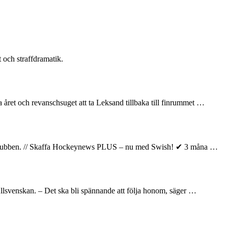
 och straffdramatik.
året och revanschsuget att ta Leksand tillbaka till finrummet …
elar klubben. // Skaffa Hockeynews PLUS – nu med Swish! ✔ 3 måna …
llsvenskan. – Det ska bli spännande att följa honom, säger …