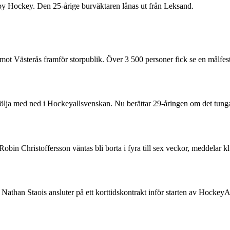
rby Hockey. Den 25-årige burväktaren lånas ut från Leksand.
t Västerås framför storpublik. Över 3 500 personer fick se en målfest
följa med ned i Hockeyallsvenskan. Nu berättar 29-åringen om det tunga 
n Robin Christoffersson väntas bli borta i fyra till sex veckor, medd
than Staois ansluter på ett korttidskontrakt inför starten av HockeyA