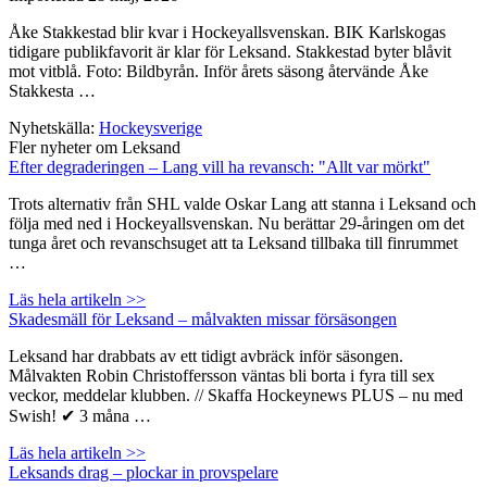
Åke Stakkestad blir kvar i Hockeyallsvenskan. BIK Karlskogas
tidigare publikfavorit är klar för Leksand. Stakkestad byter blåvit
mot vitblå. Foto: Bildbyrån. Inför årets säsong återvände Åke
Stakkesta …
Nyhetskälla:
Hockeysverige
Fler nyheter om Leksand
Efter degraderingen – Lang vill ha revansch: "Allt var mörkt"
Trots alternativ från SHL valde Oskar Lang att stanna i Leksand och
följa med ned i Hockeyallsvenskan. Nu berättar 29-åringen om det
tunga året och revanschsuget att ta Leksand tillbaka till finrummet
…
Läs hela artikeln >>
Skadesmäll för Leksand – målvakten missar försäsongen
Leksand har drabbats av ett tidigt avbräck inför säsongen.
Målvakten Robin Christoffersson väntas bli borta i fyra till sex
veckor, meddelar klubben. // Skaffa Hockeynews PLUS – nu med
Swish! ✔ 3 måna …
Läs hela artikeln >>
Leksands drag – plockar in provspelare