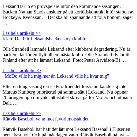
Leksand tar in en provspelare inför den kommande säsongen.
Backen Nathan Staois ansluter på ett korttidskontrakt inför starten av
HockeyAllsvenskan. – Det ska bli spännande att följa honom, säger
…
Läs hela artikeln >>
Klart: Det blir Leksandsbackens nya klubb
Olle Strandell lämnade Leksand efter klubbens degradering. Nu är
backen klar för en flytt till en mästarklubb. Olle Strandell flyttar till
Finland efter att ha lämnat Leksand. Foto: Petter Arvidson/Bi …
Läs hela artikeln >>
"MoDo ville ha mig mer än Leksand ville ha kvar mig"
Efter en tung säsong där självförtroendet försvann kände sig inte
Marcus Karlberg prioriterad på samma sätt i Leksand. Nu öppnar
26-åringen upp om valet att istället skriva på för MoDo och utmana
Dala …
Läs hela artikeln >>
Rättvik Baseboll vann mot favoritmotståndet
Rättvik Baseboll har haft det lätt mot Leksand Baseball i Elitserien
herr i baseboll. Och på måndagen vann Rättvik Baseboll på nytt –