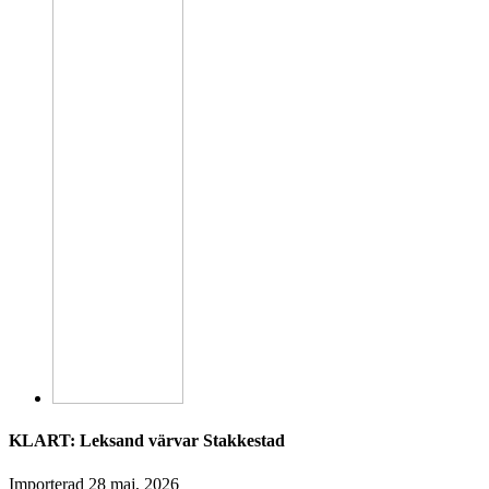
KLART: Leksand värvar Stakkestad
Importerad
28 maj, 2026