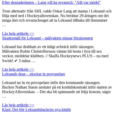
Efter degraderingen – Lang vill ha revansch: "Allt var mörkt"
Trots alternativ från SHL valde Oskar Lang att stanna i Leksand och
följa med ned i Hockeyallsvenskan. Nu berättar 29-åringen om det
tunga året och revanschsuget att ta Leksand tillbaka till finrummet
…
Läs hela artikeln >>
Skadesmäll för Leksand – målvakten missar försäsongen
Leksand har drabbats av ett tidigt avbräck inför säsongen.
Målvakten Robin Christoffersson väntas bli borta i fyra till sex
veckor, meddelar klubben. // Skaffa Hockeynews PLUS – nu med
Swish! ✔ 3 måna …
Läs hela artikeln >>
Leksands drag – plockar in provspelare
Leksand tar in en provspelare inför den kommande säsongen.
Backen Nathan Staois ansluter på ett korttidskontrakt inför starten av
HockeyAllsvenskan. – Det ska bli spännande att följa honom, säger
…
Läs hela artikeln >>
Klart: Det blir Leksandsbackens nya klubb