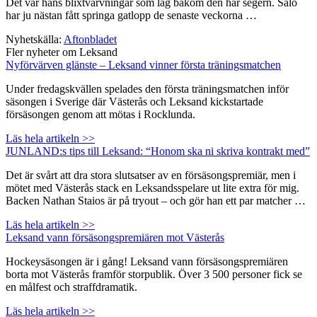
Det var hans blixtvärvningar som låg bakom den här segern. Salo
har ju nästan fått springa gatlopp de senaste veckorna …
Nyhetskälla:
Aftonbladet
Fler nyheter om Leksand
Nyförvärven glänste – Leksand vinner första träningsmatchen
Under fredagskvällen spelades den första träningsmatchen inför
säsongen i Sverige där Västerås och Leksand kickstartade
försäsongen genom att mötas i Rocklunda.
Läs hela artikeln >>
JUNLAND:s tips till Leksand: “Honom ska ni skriva kontrakt med”
Det är svårt att dra stora slutsatser av en försäsongspremiär, men i
mötet med Västerås stack en Leksandsspelare ut lite extra för mig.
Backen Nathan Staios är på tryout – och gör han ett par matcher …
Läs hela artikeln >>
Leksand vann försäsongspremiären mot Västerås
Hockeysäsongen är i gång! Leksand vann försäsongspremiären
borta mot Västerås framför storpublik. Över 3 500 personer fick se
en målfest och straffdramatik.
Läs hela artikeln >>