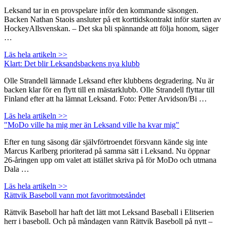
Leksand tar in en provspelare inför den kommande säsongen.
Backen Nathan Staois ansluter på ett korttidskontrakt inför starten av
HockeyAllsvenskan. – Det ska bli spännande att följa honom, säger
…
Läs hela artikeln >>
Klart: Det blir Leksandsbackens nya klubb
Olle Strandell lämnade Leksand efter klubbens degradering. Nu är
backen klar för en flytt till en mästarklubb. Olle Strandell flyttar till
Finland efter att ha lämnat Leksand. Foto: Petter Arvidson/Bi …
Läs hela artikeln >>
"MoDo ville ha mig mer än Leksand ville ha kvar mig"
Efter en tung säsong där självförtroendet försvann kände sig inte
Marcus Karlberg prioriterad på samma sätt i Leksand. Nu öppnar
26-åringen upp om valet att istället skriva på för MoDo och utmana
Dala …
Läs hela artikeln >>
Rättvik Baseboll vann mot favoritmotståndet
Rättvik Baseboll har haft det lätt mot Leksand Baseball i Elitserien
herr i baseboll. Och på måndagen vann Rättvik Baseboll på nytt –