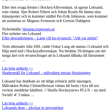
Efter den svaga hösten i HockeyAllsvenskan, så agerar Leksand,
som väntat. Sjur Robert Nilsen och Johan Rosén får lämna sina
tränarposter och in kommer istället Per-Erik Johnsson, som kommer
att assisteras av Magnus Svensson och Gerson Dahlgren.
Nyhetskälla:
bloggar.expressen.se
Fler nyheter om Leksand
Efter degraderingen – Lang vill ha revansch: "Allt var mörkt"
Trots alternativ från SHL valde Oskar Lang att stanna i Leksand och
följa med ned i Hockeyallsvenskan. Nu berättar 29-åringen om det
tunga året och revanschsuget att ta Leksand tillbaka till finrummet
…
Läs hela artikeln >>
Skadesmäll för Leksand – målvakten missar försäsongen
Leksand har drabbats av ett tidigt avbräck inför säsongen.
Målvakten Robin Christoffersson väntas bli borta i fyra till sex
veckor, meddelar klubben. // Skaffa Hockeynews PLUS – nu med
Swish! ✔ 3 måna …
Läs hela artikeln >>
Leksands drag – plockar in provspelare