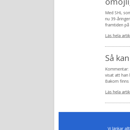
omöjli
Med SHL som 
nu 39-åringen
framtiden på 
Läs hela arti
Så kan
Kommentar: L
visat att han
Bakom finns 
Läs hela arti
Vi länkar all