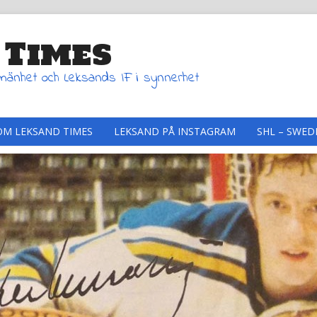
 Times
lmänhet och Leksands IF i synnerhet
OM LEKSAND TIMES
LEKSAND PÅ INSTAGRAM
SHL – SWED