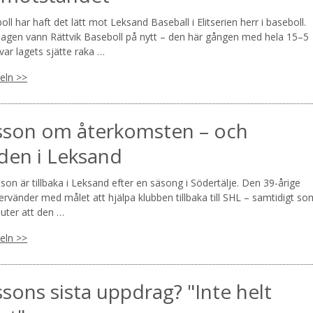
oll har haft det lätt mot Leksand Baseball i Elitserien herr i baseboll.
gen vann Rättvik Baseboll på nytt – den här gången med hela 15–5
ar lagets sjätte raka …
keln >>
sson om återkomsten – och
den i Leksand
sson är tillbaka i Leksand efter en säsong i Södertälje. Den 39-årige
rvänder med målet att hjälpa klubben tillbaka till SHL – samtidigt so
luter att den …
keln >>
ssons sista uppdrag? "Inte helt