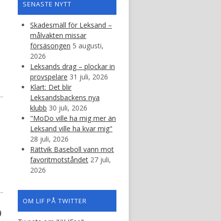
SENASTE NYTT
Skadesmäll för Leksand –
målvakten missar
försäsongen
5 augusti,
2026
Leksands drag – plockar in
provspelare
31 juli, 2026
Klart: Det blir
Leksandsbackens nya
klubb
30 juli, 2026
"MoDo ville ha mig mer än
Leksand ville ha kvar mig"
28 juli, 2026
Rättvik Baseboll vann mot
favoritmotståndet
27 juli,
2026
OM LIF PÅ TWITTER
b