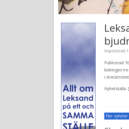
Leksa
bjud
Importerad
1
Publicerad: 
ledningen tr
i streckmötet
Nyhetskälla:
Fler nyhete