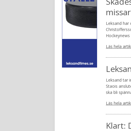
Skades
missar
Leksand har d
Christoffersso
Hockeynews 
Läs hela arti
Leksan
Leksand tar 
Staois anslut
ska bli spän
Läs hela arti
Klart: