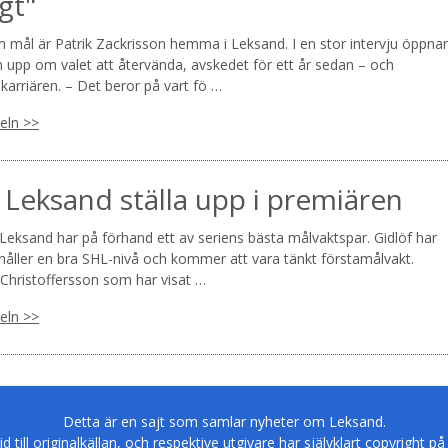
gt"
mål är Patrik Zackrisson hemma i Leksand. I en stor intervju öppnar
 upp om valet att återvända, avskedet för ett år sedan – och
karriären. – Det beror på vart fö …
keln >>
 Leksand ställa upp i premiären
eksand har på förhand ett av seriens bästa målvaktspar. Gidlöf har
 håller en bra SHL-nivå och kommer att vara tänkt förstamålvakt.
Christoffersson som har visat …
keln >>
Detta är en sajt som samlar nyheter om Leksand.
tid till originalkällan, och respektive utgivare har självklart copyright på 