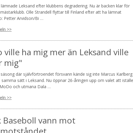
l lämnade Leksand efter klubbens degradering. Nu är backen klar för
en mästarklubb. Olle Strandell flyttar till Finland efter att ha lämnat
o: Petter Arvidson/Bi …
keln >>
ville ha mig mer än Leksand ville
r mig"
 säsong där självförtroendet försvann kände sig inte Marcus Karlberg
å samma sätt i Leksand. Nu öppnar 26-åringen upp om valet att iställe
r MoDo och utmana Dala …
keln >>
k Baseboll vann mot
tmotståndet