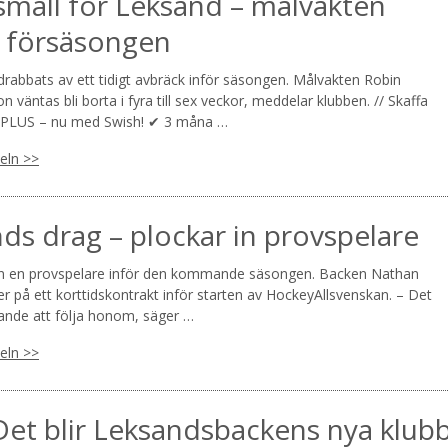
mäll för Leksand – målvakten
 försäsongen
rabbats av ett tidigt avbräck inför säsongen. Målvakten Robin
n väntas bli borta i fyra till sex veckor, meddelar klubben. // Skaffa
PLUS – nu med Swish! ✔ 3 måna …
keln >>
ds drag – plockar in provspelare
in en provspelare inför den kommande säsongen. Backen Nathan
er på ett korttidskontrakt inför starten av HockeyAllsvenskan. – Det
nande att följa honom, säger …
keln >>
 Det blir Leksandsbackens nya klub