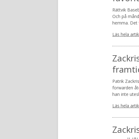
Rättvik Baseb
Och på månda
hemma. Det v
Läs hela arti
Zackri
framti
Patrik Zackri
forwarden åte
han inte utes
Läs hela arti
Zackri