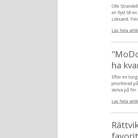
Olle Strandel
en flytt till 
Leksand. Fot
Läs hela arti
"MoDo 
ha kva
Efter en tung
prioriterad p
skriva på fö
Läs hela arti
Rättvi
favori