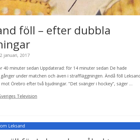
nd föll – efter dubbla
ningar
2 januari, 2017
för 40 minuter sedan Uppdaterad: för 14 minuter sedan De hade
e gånger under matchen och även i straffläggningen. Ändå föll Leksan
 mot Örebro efter två bjudningar. ”Det svänger i hockey”, säger …
Sveriges Television
r om Leksand