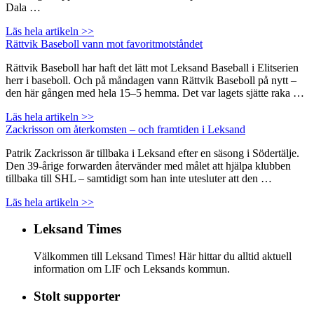
Dala …
Läs hela artikeln >>
Rättvik Baseboll vann mot favoritmotståndet
Rättvik Baseboll har haft det lätt mot Leksand Baseball i Elitserien
herr i baseboll. Och på måndagen vann Rättvik Baseboll på nytt –
den här gången med hela 15–5 hemma. Det var lagets sjätte raka …
Läs hela artikeln >>
Zackrisson om återkomsten – och framtiden i Leksand
Patrik Zackrisson är tillbaka i Leksand efter en säsong i Södertälje.
Den 39-årige forwarden återvänder med målet att hjälpa klubben
tillbaka till SHL – samtidigt som han inte utesluter att den …
Läs hela artikeln >>
Leksand Times
Välkommen till Leksand Times! Här hittar du alltid aktuell
information om LIF och Leksands kommun.
Stolt supporter