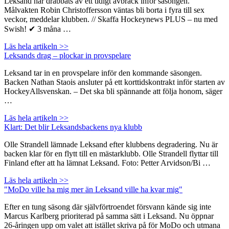
Leksand har drabbats av ett tidigt avbräck inför säsongen.
Målvakten Robin Christoffersson väntas bli borta i fyra till sex
veckor, meddelar klubben. // Skaffa Hockeynews PLUS – nu med
Swish! ✔ 3 måna …
Läs hela artikeln >>
Leksands drag – plockar in provspelare
Leksand tar in en provspelare inför den kommande säsongen.
Backen Nathan Staois ansluter på ett korttidskontrakt inför starten av
HockeyAllsvenskan. – Det ska bli spännande att följa honom, säger
…
Läs hela artikeln >>
Klart: Det blir Leksandsbackens nya klubb
Olle Strandell lämnade Leksand efter klubbens degradering. Nu är
backen klar för en flytt till en mästarklubb. Olle Strandell flyttar till
Finland efter att ha lämnat Leksand. Foto: Petter Arvidson/Bi …
Läs hela artikeln >>
"MoDo ville ha mig mer än Leksand ville ha kvar mig"
Efter en tung säsong där självförtroendet försvann kände sig inte
Marcus Karlberg prioriterad på samma sätt i Leksand. Nu öppnar
26-åringen upp om valet att istället skriva på för MoDo och utmana