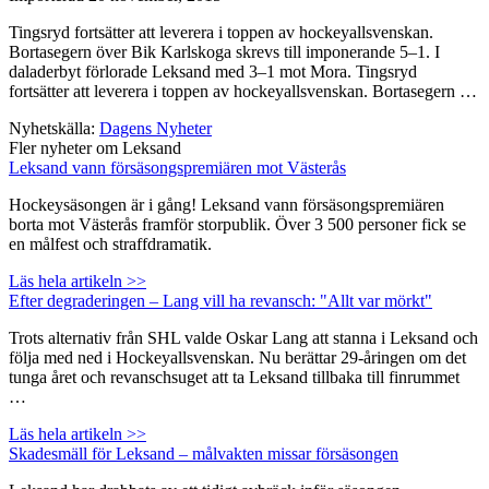
Tingsryd fortsätter att leverera i toppen av hockeyallsvenskan.
Bortasegern över Bik Karlskoga skrevs till imponerande 5–1. I
daladerbyt förlorade Leksand med 3–1 mot Mora. Tingsryd
fortsätter att leverera i toppen av hockeyallsvenskan. Bortasegern …
Nyhetskälla:
Dagens Nyheter
Fler nyheter om Leksand
Leksand vann försäsongspremiären mot Västerås
Hockeysäsongen är i gång! Leksand vann försäsongspremiären
borta mot Västerås framför storpublik. Över 3 500 personer fick se
en målfest och straffdramatik.
Läs hela artikeln >>
Efter degraderingen – Lang vill ha revansch: "Allt var mörkt"
Trots alternativ från SHL valde Oskar Lang att stanna i Leksand och
följa med ned i Hockeyallsvenskan. Nu berättar 29-åringen om det
tunga året och revanschsuget att ta Leksand tillbaka till finrummet
…
Läs hela artikeln >>
Skadesmäll för Leksand – målvakten missar försäsongen