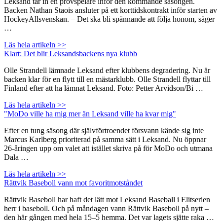
Leksand tar in en provspelare inför den kommande säsongen.
Backen Nathan Staois ansluter på ett korttidskontrakt inför starten av
HockeyAllsvenskan. – Det ska bli spännande att följa honom, säger
…
Läs hela artikeln >>
Klart: Det blir Leksandsbackens nya klubb
Olle Strandell lämnade Leksand efter klubbens degradering. Nu är
backen klar för en flytt till en mästarklubb. Olle Strandell flyttar till
Finland efter att ha lämnat Leksand. Foto: Petter Arvidson/Bi …
Läs hela artikeln >>
"MoDo ville ha mig mer än Leksand ville ha kvar mig"
Efter en tung säsong där självförtroendet försvann kände sig inte
Marcus Karlberg prioriterad på samma sätt i Leksand. Nu öppnar
26-åringen upp om valet att istället skriva på för MoDo och utmana
Dala …
Läs hela artikeln >>
Rättvik Baseboll vann mot favoritmotståndet
Rättvik Baseboll har haft det lätt mot Leksand Baseball i Elitserien
herr i baseboll. Och på måndagen vann Rättvik Baseboll på nytt –
den här gången med hela 15–5 hemma. Det var lagets sjätte raka …