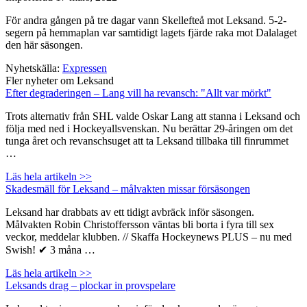
För andra gången på tre dagar vann Skellefteå mot Leksand. 5-2-
segern på hemmaplan var samtidigt lagets fjärde raka mot Dalalaget
den här säsongen.
Nyhetskälla:
Expressen
Fler nyheter om Leksand
Efter degraderingen – Lang vill ha revansch: "Allt var mörkt"
Trots alternativ från SHL valde Oskar Lang att stanna i Leksand och
följa med ned i Hockeyallsvenskan. Nu berättar 29-åringen om det
tunga året och revanschsuget att ta Leksand tillbaka till finrummet
…
Läs hela artikeln >>
Skadesmäll för Leksand – målvakten missar försäsongen
Leksand har drabbats av ett tidigt avbräck inför säsongen.
Målvakten Robin Christoffersson väntas bli borta i fyra till sex
veckor, meddelar klubben. // Skaffa Hockeynews PLUS – nu med
Swish! ✔ 3 måna …
Läs hela artikeln >>
Leksands drag – plockar in provspelare