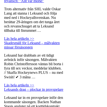
revansch: "Allt var mörkt"
Trots alternativ från SHL valde Oskar
Lang att stanna i Leksand och följa
med ned i Hockeyallsvenskan. Nu
berättar 29-åringen om det tunga året
och revanschsuget att ta Leksand
tillbaka till finrummet …
Läs hela artikeln >>
Skadesmäll för Leksand – målvakten
missar försäsongen
Leksand har drabbats av ett tidigt
avbräck inför säsongen. Målvakten
Robin Christoffersson väntas bli borta i
fyra till sex veckor, meddelar klubben.
// Skaffa Hockeynews PLUS – nu med
Swish! ✔ 3 måna …
Läs hela artikeln >>
Leksands drag – plockar in provspelare
Leksand tar in en provspelare inför den
kommande säsongen. Backen Nathan
Staois ansluter på ett korttidskontrakt