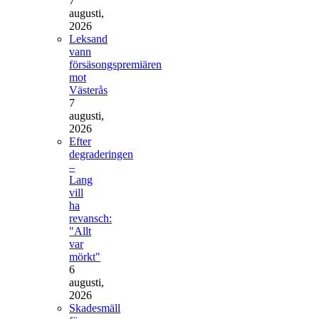
7
augusti,
2026
Leksand
vann
försäsongspremiären
mot
Västerås
7
augusti,
2026
Efter
degraderingen
–
Lang
vill
ha
revansch:
"Allt
var
mörkt"
6
augusti,
2026
Skadesmäll