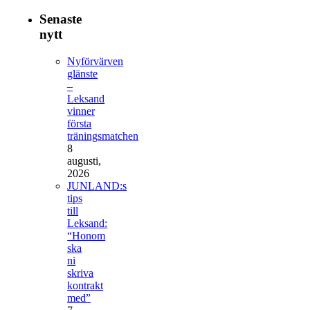
Senaste
nytt
Nyförvärven
glänste
–
Leksand
vinner
första
träningsmatchen
8
augusti,
2026
JUNLAND:s
tips
till
Leksand:
“Honom
ska
ni
skriva
kontrakt
med”