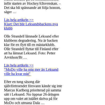
inför starten av HockeyAllsvenskan. –
Det ska bli spännande att följa honom,
säger …
Läs hela artikeln >>
Klart: Det blir Leksandsbackens nya
klubb
Olle Strandell lämnade Leksand efter
klubbens degradering. Nu är backen
klar för en flytt till en mästarklubb.
Olle Strandell flyttar till Finland efter
att ha lämnat Leksand. Foto: Petter
Arvidson/Bi …
Läs hela artikeln >>
"MoDo ville ha mig mer än Leksand
ville ha kvar mig"
Efter en tung säsong där
självförtroendet försvann kände sig inte
Marcus Karlberg prioriterad på samma
sätt i Leksand. Nu öppnar 26-åringen
upp om valet att istället skriva på för
MoDo och utmana Dala …