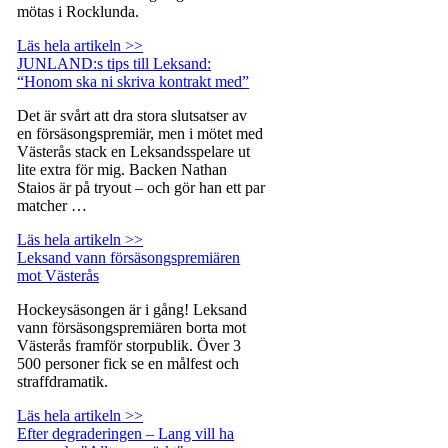
mötas i Rocklunda.
Läs hela artikeln >>
JUNLAND:s tips till Leksand:
“Honom ska ni skriva kontrakt med”
Det är svårt att dra stora slutsatser av
en försäsongspremiär, men i mötet med
Västerås stack en Leksandsspelare ut
lite extra för mig. Backen Nathan
Staios är på tryout – och gör han ett par
matcher …
Läs hela artikeln >>
Leksand vann försäsongspremiären
mot Västerås
Hockeysäsongen är i gång! Leksand
vann försäsongspremiären borta mot
Västerås framför storpublik. Över 3
500 personer fick se en målfest och
straffdramatik.
Läs hela artikeln >>
Efter degraderingen – Lang vill ha