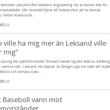
l lämnade Leksand efter klubbens degradering. Nu är backen klar för
en mästarklubb. Olle Strandell flyttar till Finland efter att ha lämnat
o: Petter Arvidson/Bi …
keln >>
ville ha mig mer än Leksand ville
r mig"
 säsong där självförtroendet försvann kände sig inte Marcus Karlberg
å samma sätt i Leksand. Nu öppnar 26-åringen upp om valet att iställe
r MoDo och utmana Dala …
keln >>
k Baseboll vann mot
tmotståndet