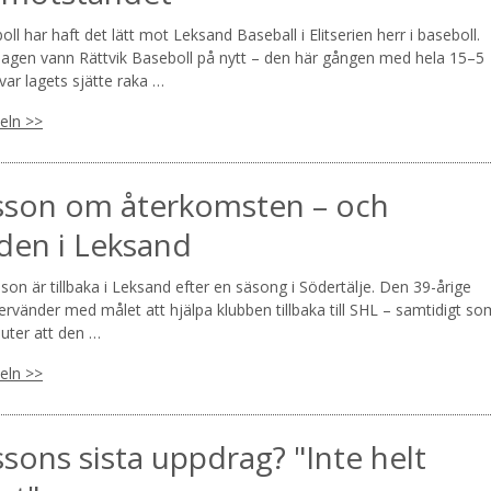
oll har haft det lätt mot Leksand Baseball i Elitserien herr i baseboll.
gen vann Rättvik Baseboll på nytt – den här gången med hela 15–5
ar lagets sjätte raka …
keln >>
sson om återkomsten – och
den i Leksand
sson är tillbaka i Leksand efter en säsong i Södertälje. Den 39-årige
rvänder med målet att hjälpa klubben tillbaka till SHL – samtidigt so
luter att den …
keln >>
ssons sista uppdrag? "Inte helt