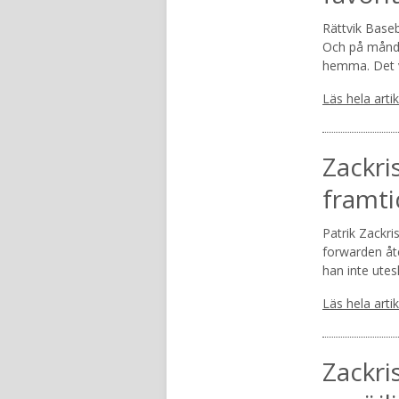
Rättvik Baseb
Och på månda
hemma. Det v
Läs hela arti
Zackri
framti
Patrik Zackri
forwarden åte
han inte utes
Läs hela arti
Zackri