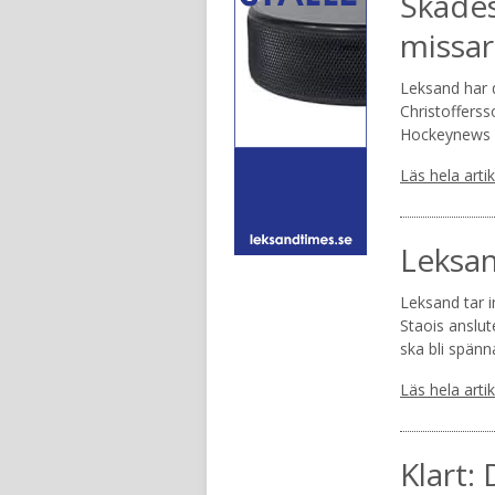
Skades
missar
Leksand har d
Christoffersso
Hockeynews 
Läs hela arti
Leksan
Leksand tar 
Staois anslut
ska bli spän
Läs hela arti
Klart: