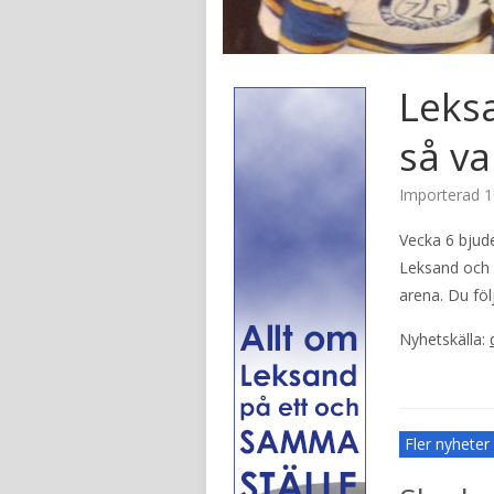
Leks
så v
Importerad
1
Vecka 6 bjud
Leksand och 
arena. Du föl
Nyhetskälla:
Fler nyhete