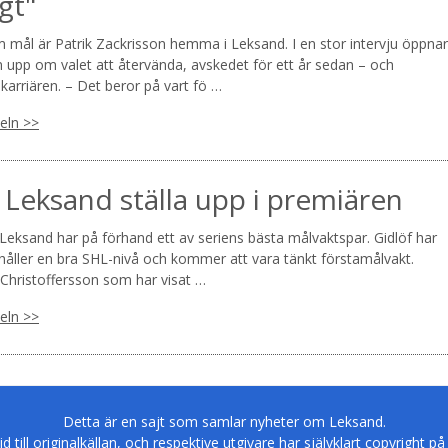
gt"
mål är Patrik Zackrisson hemma i Leksand. I en stor intervju öppnar
 upp om valet att återvända, avskedet för ett år sedan – och
karriären. – Det beror på vart fö …
keln >>
 Leksand ställa upp i premiären
eksand har på förhand ett av seriens bästa målvaktspar. Gidlöf har
 håller en bra SHL-nivå och kommer att vara tänkt förstamålvakt.
Christoffersson som har visat …
keln >>
Detta är en sajt som samlar nyheter om Leksand.
tid till originalkällan, och respektive utgivare har självklart copyright på 