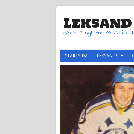
Leksand
Senaste nytt om Leksand i al
STARTSIDA
LEKSANDS IF