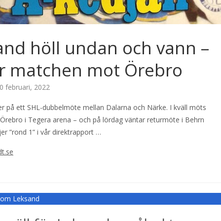
and höll undan och vann –
ar matchen mot Örebro
0 februari, 2022
er på ett SHL-dubbelmöte mellan Dalarna och Närke. I kväll möts
Örebro i Tegera arena – och på lördag väntar returmöte i Behrn
jer ”rond 1” i vår direktrapport …
dt.se
r om Leksand