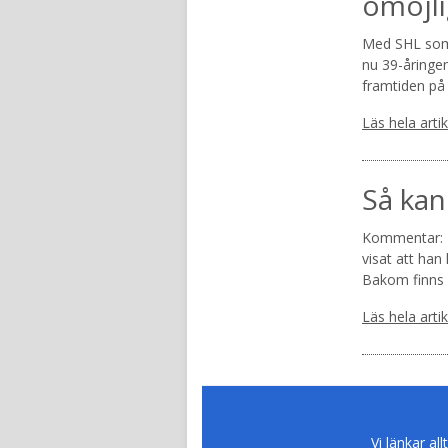
omöjli
Med SHL som 
nu 39-åringen
framtiden på 
Läs hela arti
Så kan
Kommentar: L
visat att han
Bakom finns 
Läs hela arti
Vi länkar all