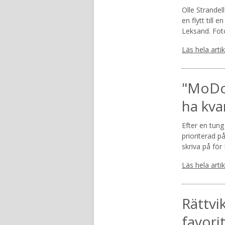
Olle Strandel
en flytt till 
Leksand. Fot
Läs hela arti
"MoDo 
ha kva
Efter en tung
prioriterad p
skriva på fö
Läs hela arti
Rättvi
favori