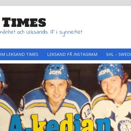
 Times
lmänhet och Leksands IF i synnerhet
OM LEKSAND TIMES
LEKSAND PÅ INSTAGRAM
SHL – SWED