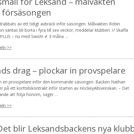
mäll för Leksand – målvakten
 försäsongen
rabbats av ett tidigt avbräck inför säsongen. Målvakten Robin
n väntas bli borta i fyra till sex veckor, meddelar klubben. // Skaffa
PLUS – nu med Swish! ✔ 3 måna …
keln >>
ds drag – plockar in provspelare
in en provspelare inför den kommande säsongen. Backen Nathan
er på ett korttidskontrakt inför starten av HockeyAllsvenskan. – Det
nande att följa honom, säger …
keln >>
 Det blir Leksandsbackens nya klub