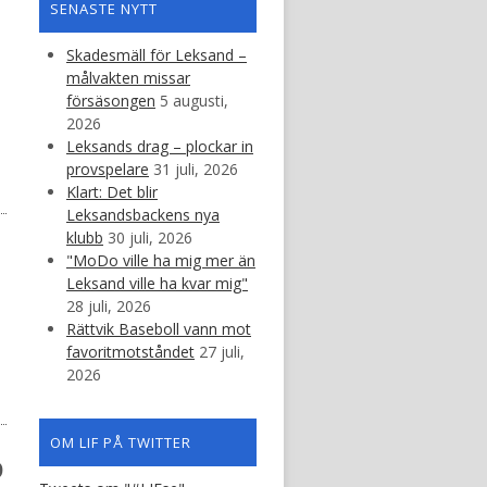
SENASTE NYTT
Skadesmäll för Leksand –
målvakten missar
försäsongen
5 augusti,
2026
Leksands drag – plockar in
provspelare
31 juli, 2026
Klart: Det blir
Leksandsbackens nya
klubb
30 juli, 2026
"MoDo ville ha mig mer än
Leksand ville ha kvar mig"
28 juli, 2026
Rättvik Baseboll vann mot
favoritmotståndet
27 juli,
2026
OM LIF PÅ TWITTER
b