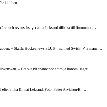
för klubben.
året och revanschsuget att ta Leksand tillbaka till finrummet …
elar klubben. // Skaffa Hockeynews PLUS – nu med Swish! ✔ 3 måna …
llsvenskan. – Det ska bli spännande att följa honom, säger …
and efter att ha lämnat Leksand. Foto: Petter Arvidson/Bi …