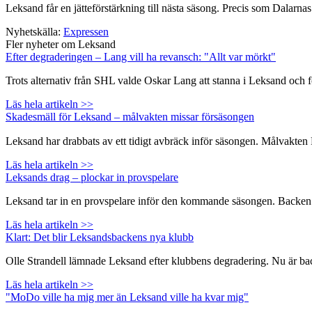
Leksand får en jätteförstärkning till nästa säsong. Precis som Dalarna
Nyhetskälla:
Expressen
Fler nyheter om Leksand
Efter degraderingen – Lang vill ha revansch: "Allt var mörkt"
Trots alternativ från SHL valde Oskar Lang att stanna i Leksand och 
Läs hela artikeln >>
Skadesmäll för Leksand – målvakten missar försäsongen
Leksand har drabbats av ett tidigt avbräck inför säsongen. Målvakte
Läs hela artikeln >>
Leksands drag – plockar in provspelare
Leksand tar in en provspelare inför den kommande säsongen. Backen Na
Läs hela artikeln >>
Klart: Det blir Leksandsbackens nya klubb
Olle Strandell lämnade Leksand efter klubbens degradering. Nu är backen
Läs hela artikeln >>
"MoDo ville ha mig mer än Leksand ville ha kvar mig"