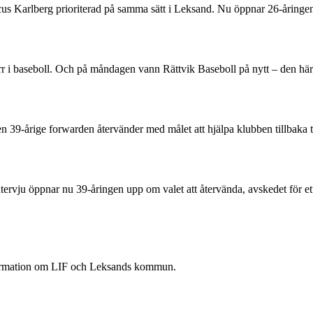
rcus Karlberg prioriterad på samma sätt i Leksand. Nu öppnar 26-åring
 herr i baseboll. Och på måndagen vann Rättvik Baseboll på nytt – den 
Den 39-årige forwarden återvänder med målet att hjälpa klubben tillbaka 
rvju öppnar nu 39-åringen upp om valet att återvända, avskedet för ett
nformation om LIF och Leksands kommun.