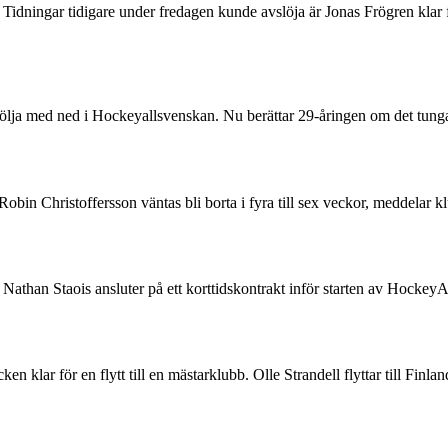
s Tidningar tidigare under fredagen kunde avslöja är Jonas Frögren klar 
följa med ned i Hockeyallsvenskan. Nu berättar 29-åringen om det tunga 
n Robin Christoffersson väntas bli borta i fyra till sex veckor, medd
than Staois ansluter på ett korttidskontrakt inför starten av HockeyA
 klar för en flytt till en mästarklubb. Olle Strandell flyttar till Finl