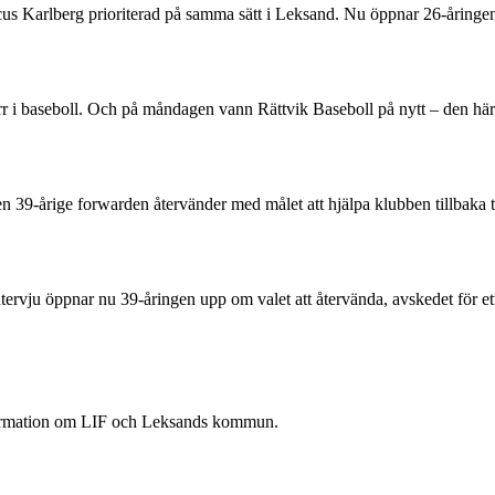
rcus Karlberg prioriterad på samma sätt i Leksand. Nu öppnar 26-åring
 herr i baseboll. Och på måndagen vann Rättvik Baseboll på nytt – den 
Den 39-årige forwarden återvänder med målet att hjälpa klubben tillbaka 
rvju öppnar nu 39-åringen upp om valet att återvända, avskedet för ett
nformation om LIF och Leksands kommun.