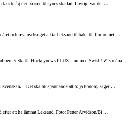
ck och låg ner på isen tillsynes skadad. I övrigt var det …
året och revanschsuget att ta Leksand tillbaka till finrummet …
elar klubben. // Skaffa Hockeynews PLUS – nu med Swish! ✔ 3 måna …
llsvenskan. – Det ska bli spännande att följa honom, säger …
and efter att ha lämnat Leksand. Foto: Petter Arvidson/Bi …