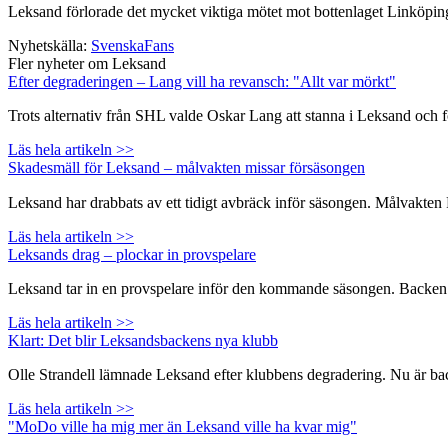
Leksand förlorade det mycket viktiga mötet mot bottenlaget Linköping me
Nyhetskälla:
SvenskaFans
Fler nyheter om Leksand
Efter degraderingen – Lang vill ha revansch: "Allt var mörkt"
Trots alternativ från SHL valde Oskar Lang att stanna i Leksand och 
Läs hela artikeln >>
Skadesmäll för Leksand – målvakten missar försäsongen
Leksand har drabbats av ett tidigt avbräck inför säsongen. Målvakte
Läs hela artikeln >>
Leksands drag – plockar in provspelare
Leksand tar in en provspelare inför den kommande säsongen. Backen Na
Läs hela artikeln >>
Klart: Det blir Leksandsbackens nya klubb
Olle Strandell lämnade Leksand efter klubbens degradering. Nu är backen
Läs hela artikeln >>
"MoDo ville ha mig mer än Leksand ville ha kvar mig"