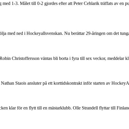
d 1-3. Målet till 0-2 gjordes efter att Peter Cehlarik träffats av en pu
följa med ned i Hockeyallsvenskan. Nu berättar 29-åringen om det tunga 
n Robin Christoffersson väntas bli borta i fyra till sex veckor, medd
than Staois ansluter på ett korttidskontrakt inför starten av HockeyA
 klar för en flytt till en mästarklubb. Olle Strandell flyttar till Finl