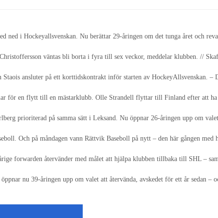
ed ned i Hockeyallsvenskan. Nu berättar 29-åringen om det tunga året och reva
n Christoffersson väntas bli borta i fyra till sex veckor, meddelar klubben. 
taois ansluter på ett korttidskontrakt inför starten av HockeyAllsvenskan. – 
 för en flytt till en mästarklubb. Olle Strandell flyttar till Finland efter att
arlberg prioriterad på samma sätt i Leksand. Nu öppnar 26-åringen upp om vale
 baseboll. Och på måndagen vann Rättvik Baseboll på nytt – den här gången med
-årige forwarden återvänder med målet att hjälpa klubben tillbaka till SHL – sa
ppnar nu 39-åringen upp om valet att återvända, avskedet för ett år sedan – o