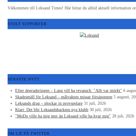
Välkommen till Leksand Times! Här hittar du alltid aktuell informatio
STOLT SUPPORTER
SENASTE NYTT
Efter degraderingen – Lang vill ha revansch: "Allt var mörkt"
6 augus
Skadesmäll för Leksand – målvakten missar försäsongen
5 augusti, 2
Leksands drag – plockar in provspelare
31 juli, 2026
Klart: Det blir Leksandsbackens nya klubb
30 juli, 2026
"MoDo ville ha mig mer än Leksand ville ha kvar mig"
28 juli, 2026
OM LIF PÅ TWITTER