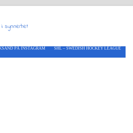
 i synnerhet
KSAND PÅ INSTAGRAM
SHL – SWEDISH HOCKEY LEAGUE