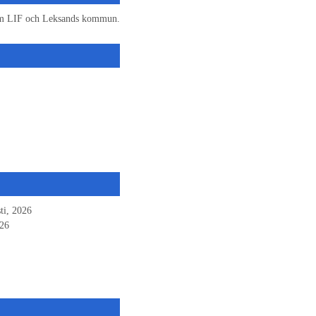
n om LIF och Leksands kommun.
ti, 2026
026