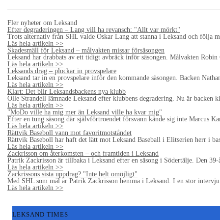
Fler nyheter om Leksand
Efter degraderingen – Lang vill ha revansch: "Allt var mörkt"
Trots alternativ från SHL valde Oskar Lang att stanna i Leksand och följa m
Läs hela artikeln >>
Skadesmäll för Leksand – målvakten missar försäsongen
Leksand har drabbats av ett tidigt avbräck inför säsongen. Målvakten Robi
Läs hela artikeln >>
Leksands drag – plockar in provspelare
Leksand tar in en provspelare inför den kommande säsongen. Backen Nathan S
Läs hela artikeln >>
Klart: Det blir Leksandsbackens nya klubb
Olle Strandell lämnade Leksand efter klubbens degradering. Nu är backen klar
Läs hela artikeln >>
"MoDo ville ha mig mer än Leksand ville ha kvar mig"
Efter en tung säsong där självförtroendet försvann kände sig inte Marcus K
Läs hela artikeln >>
Rättvik Baseboll vann mot favoritmotståndet
Rättvik Baseboll har haft det lätt mot Leksand Baseball i Elitserien herr i
Läs hela artikeln >>
Zackrisson om återkomsten – och framtiden i Leksand
Patrik Zackrisson är tillbaka i Leksand efter en säsong i Södertälje. Den 39
Läs hela artikeln >>
Zackrissons sista uppdrag? "Inte helt omöjligt"
Med SHL som mål är Patrik Zackrisson hemma i Leksand. I en stor intervju ö
Läs hela artikeln >>
LEKSAND TIMES