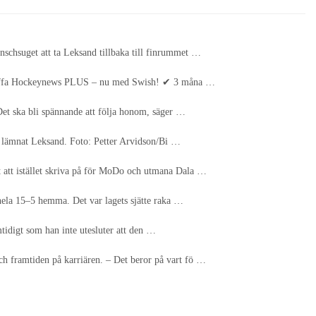
nschsuget att ta Leksand tillbaka till finrummet …
// Skaffa Hockeynews PLUS – nu med Swish! ✔ 3 måna …
Det ska bli spännande att följa honom, säger …
 ha lämnat Leksand. Foto: Petter Arvidson/Bi …
t att istället skriva på för MoDo och utmana Dala …
 hela 15–5 hemma. Det var lagets sjätte raka …
mtidigt som han inte utesluter att den …
ch framtiden på karriären. – Det beror på vart fö …